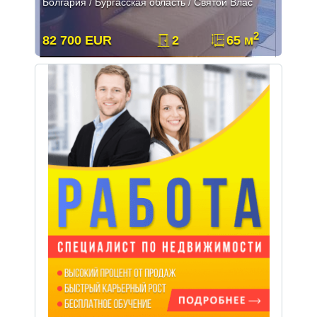
Болгария / Бургасская область / Святой Влас
2
82 700 EUR
2
65 м