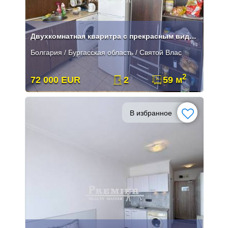
Двухкомнатная кваритра с прекрасным видом в Святом Власе
Болгария / Бургасская область / Святой Влас
2
72 000 EUR
2
59 м
В избранное