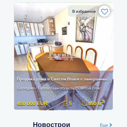
В избранное
Продажа дома в Святом Власе с панорамным видом на море
Болгария / Бургасская область / Святой Влас
2
450 000 EUR
5
450 м
Новострои
Еще