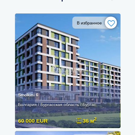
В избранное
Smokini 6
Болгария / Бургасская область / Бургас
2
60 000 EUR
36 м