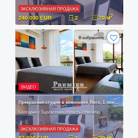
ЭКСКЛЮЗИВНАЯ ПРОДАЖА
2
240 000 EUR
2
70 м
В избранное
ВИДЕО
Прекрасная студия в комплексе Виго, 1 линия Несебр.
Болгария / Бургасская область / Несебр
ЭКСКЛЮЗИВНАЯ ПРОДАЖА
2