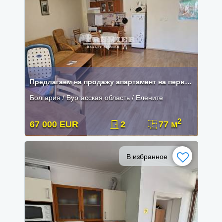
Предлагаем на продажу апартамент на первой линии курорта Елените
Болгария / Бургасская область / Елените
2
67 000 EUR
2
77 м
В избранное