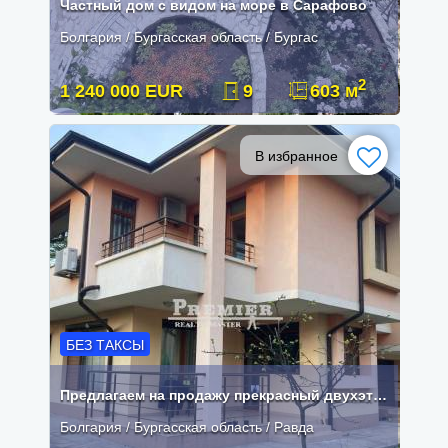
Частный дом с видом на море в Сарафово
Болгария / Бургасская область / Бургас
2
1 240 000 EUR
9
603 м
В избранное
БЕЗ ТАКСЫ
Предлагаем на продажу прекрасный двухэтажный дом в селе Равда.
Болгария / Бургасская область / Равда