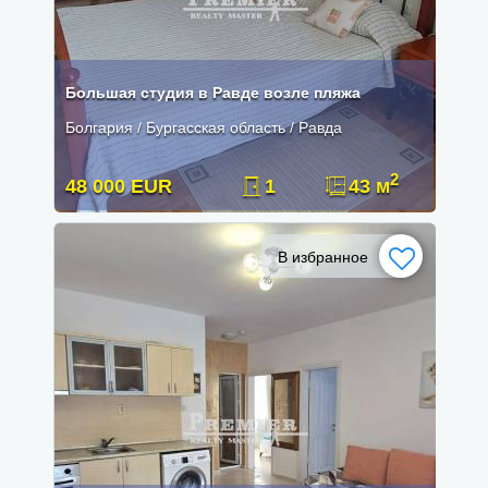
Большая студия в Равде возле пляжа
Болгария / Бургасская область / Равда
2
48 000 EUR
1
43 м
В избранное