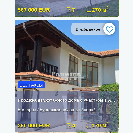
2
567 000 EUR
7
270 м
В избранное
БЕЗ ТАКСЫ
Продажа двухэтажного дома с участком в Ахелое
Болгария / Бургасская область / Ахелой
2
250 000 EUR
4
179 м