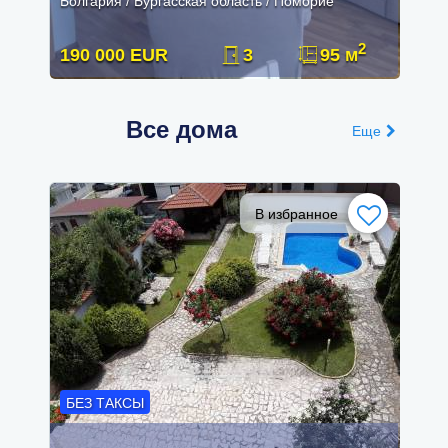
Болгария / Бургасская область / Поморие
2
190 000 EUR
3
95 м
Все дома
Еще
В избранное
БЕЗ ТАКСЫ