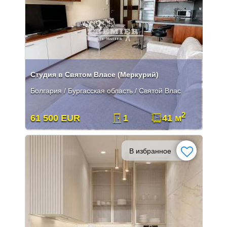
Студия в Святом Власе (Меркурий)
Болгария / Бургасская область / Святой Влас
2
61 500 EUR
1
41 м
В избранное