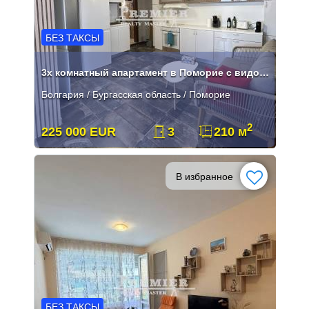
БЕЗ ТАКСЫ
3х комнатный апартамент в Поморие с видом на море!
Болгария / Бургасская область / Поморие
2
225 000 EUR
3
210 м
В избранное
БЕЗ ТАКСЫ