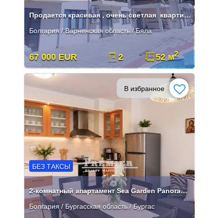
Продается красивая , очень светлая квартира в городе Бяла.
Болгария / Варненская область / Бяла
2
67 000 EUR
2
52 м
В избранное
БЕЗ ТАКСЫ
2-комнатный апартамент Sea Garden Panorama первая линия Бургас
Болгария / Бургасская область / Бургас