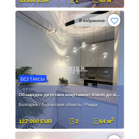
55 000 EUR
2
40 м
В избранное
БЕЗ ТАКСЫ
Обзаведен двустаен апартамент близо до морето в Равда
Болгария / Бургасская область / Равда
2
127 000 EUR
2
64 м