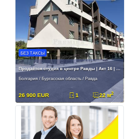
БЕЗ ТАКСЫ
Продаётся студия в центре Равды | Акт 16 | Без таксы
Болгария / Бургасская область / Равда
2
26 900 EUR
1
22 м