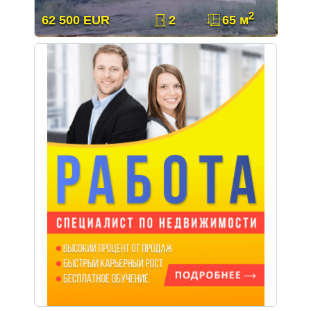
2
62 500 EUR
2
65 м