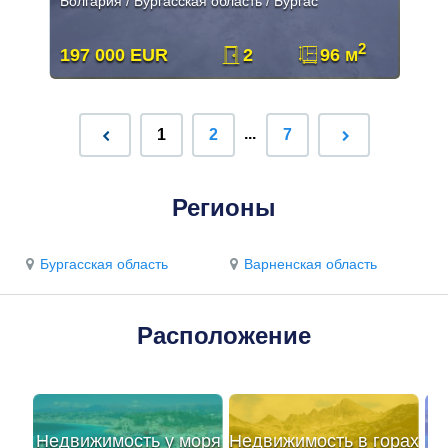
Болгария / Бургасская область / Бургас
2
197 000 EUR
2
96 м
...
1
2
7
Регионы
Бургасская область
Варненская область
Расположение
Недвижимость у моря
Недвижимость в горах