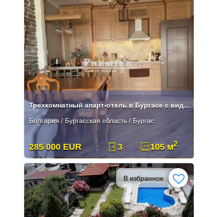
Трехкомнатный апарт-отель в Бургасе с видом на море
Болгария / Бургасская область / Бургас
2
285 000 EUR
3
105 м
В избранное