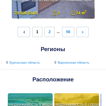
Болгария / Бургасская область / Солнечный берег
2
79 500 EUR
2
74 м
...
1
2
56
Регионы
Бургасская область
Варненская область
Расположение
Недвижимость у моря
Недвижимость в горах