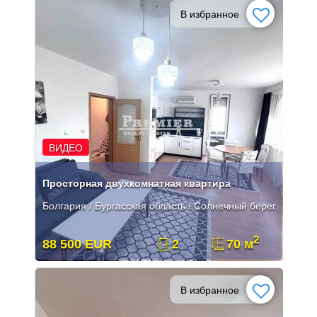
В избранное
ВИДЕО
Просторная двухкомнатная квартира
Болгария / Бургасская область / Солнечный берег
2
88 500 EUR
2
70 м
В избранное