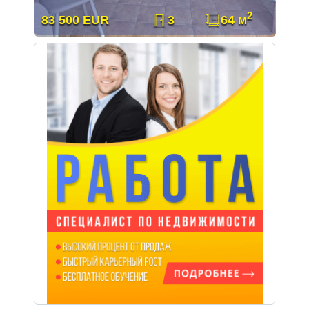
2
83 500 EUR
3
64 м