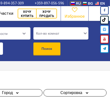
9-894-357-309
+359-897-056-596
RU
BG
EN
ХОЧУ
ХОЧУ
Участки
Избранное
КУПИТЬ
ПРОДАТЬ
Кол-во комнат
мости
Поиск
Город
Сортировка