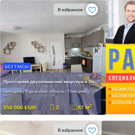
В избранное
БЕЗ ТАКСЫ
Просторная двухкомнатная квартира в Поморие Старый город без таксы
Болгария / Бургасская область / Поморие
2
150 000 EUR
2
87 м
В избранное