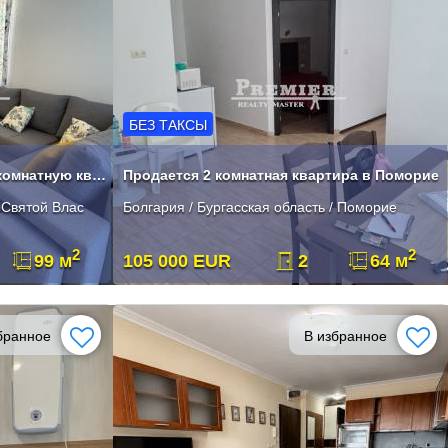
БЕЗ ТАКСЫ
Предлагаем на продажу двухкомнатную квартиру в Святом Власе
Продается 2 комнатная квартира в Поморие
/ Святой Влас
Болгария / Бургасская область / Поморие
2
2
99 м
105 000 EUR
2
64 м
бранное
В избранное