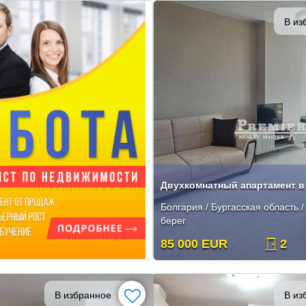
В из
Болгария / Бургасская область 
берег
85 000 EUR
2
В избранное
В из