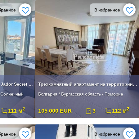
бранное
В избранное
Двухкомнатный апартамент в Jador Secret Gardens
Трехкомнатный апартамент на территории закрытого комплекса в Поморие
/ Солнечный
Болгария / Бургасская область / Поморие
2
2
111 м
105 000 EUR
3
112 м
бранное
В избранное