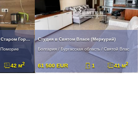
Двухкомнатный апартамент в Старом Городе в Поморие
Студия в Святом Власе (Меркурий)
/ Поморие
Болгария / Бургасская область / Святой Влас
2
2
42 м
61 500 EUR
1
41 м