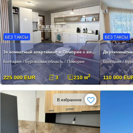
БЕЗ ТАКСЫ
БЕЗ ТАКСЫ
3х комнатный апартамент в Поморие с видом на море!
Болгария / Бургасская область / Поморие
Болгария / Бур
2
225 000 EUR
3
210 м
110 000 EU
В избранное