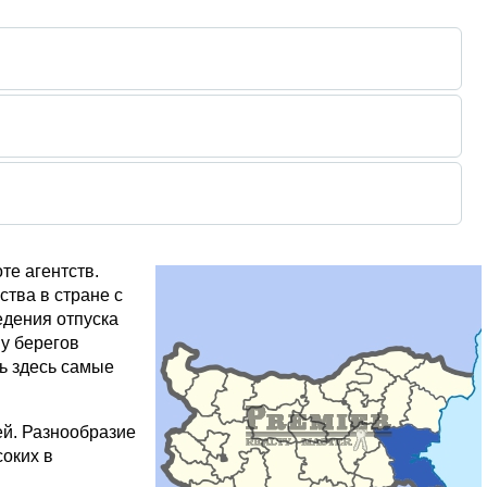
те агентств.
тва в стране с
едения отпуска
 у берегов
ть здесь самые
ей. Разнообразие
соких в