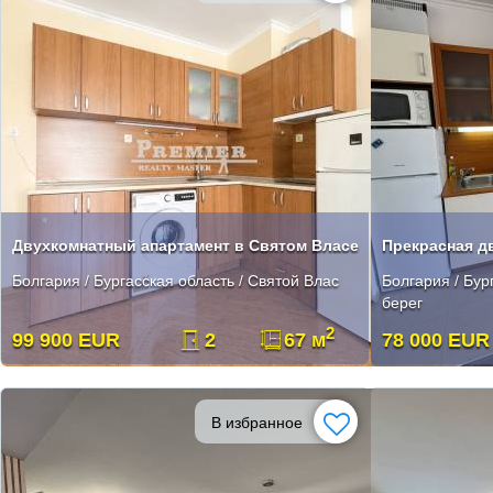
Двухкомнатный апартамент в Святом Власе
Болгария / Бургасская область / Святой Влас
Болгария / Бур
берег
2
99 900 EUR
2
67 м
78 000 EUR
В избранное