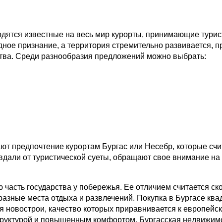
одятся известные на весь мир курорты, принимающие турист
ное признание, а территория стремительно развивается, 
ства. Среди разнообразия предложений можно выбрать:
ают предпочтение курортам Бургас или Несебр, которые с
вдали от туристической суеты, обращают свое внимание на
ю часть государства у побережья. Ее отличием считается 
разные места отдыха и развлечений. Покупка в Бургасе кв
я новострои, качество которых приравнивается к европей
руктурой и повышенным комфортом. Бургасская недвижимос