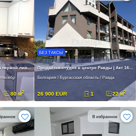
БЕЗ ТАКСЫ
Трехкомнатный апартамент на первой линии в Нессебре
Продаётся студия в центре Равды | Акт 16 | Без таксы
/ Несебр
Болгария / Бургасская область / Равда
2
2
80 м
26 900 EUR
1
22 м
бранное
В избранное