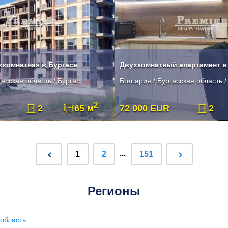
хкомнатная в Бургасе
гасская область / Бургас
Болгария / Бургасская область 
2
2
65 м
72 000 EUR
2
...
1
2
151
Регионы
область