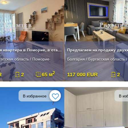
Двухкомнатная квартира в Поморие, в старом городе.
гасская область / Поморие
Болгария / Бургасская область 
2
R
2
65 м
117 000 EUR
2
В избранное
В из