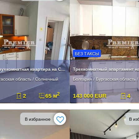
БЕЗ ТАКСЫ
Прекрасная двухкомнатная квартира на Солнечном Берегу
гасская область / Солнечный
Болгария / Бургасская область 
2
2
65 м
143 000 EUR
4
В избранное
В из