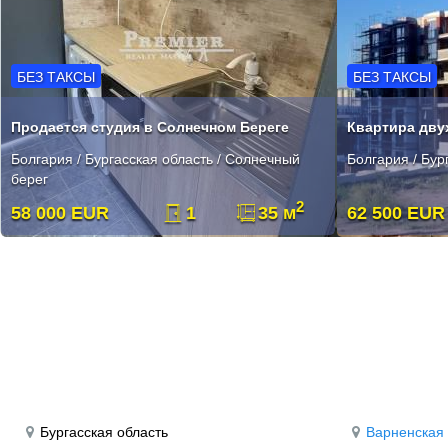
БЕЗ ТАКСЫ
БЕЗ ТАКСЫ
Продается студия в Солнечном Береге
Квартира дву
Болгария / Бургасская область / Солнечный
Болгария / Бур
берег
2
58 000 EUR
1
35 м
62 500 EUR
Бургасская область
Варненская 