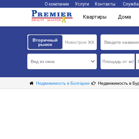
О компании
Услуги
Контакты
Служба
Квартиры
Дома
Вторичный
Вторичный
Новострои ЖК
рынок
рынок
Вид из окна
м
2
Недвижимость в Болгарии
Недвижимость в Бур