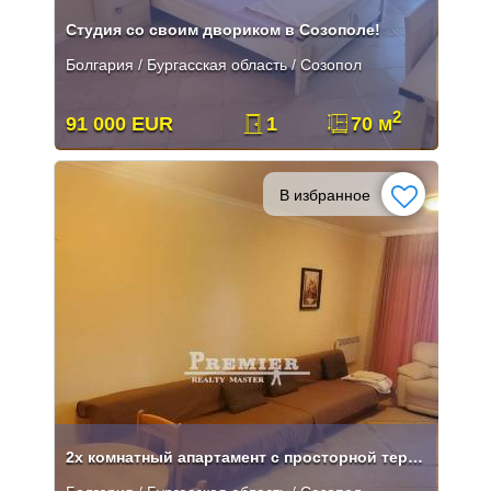
Студия со своим двориком в Созополе!
Болгария / Бургасская область / Созопол
2
91 000 EUR
1
70 м
В избранное
2х комнатный апартамент с просторной террасой в Созополе