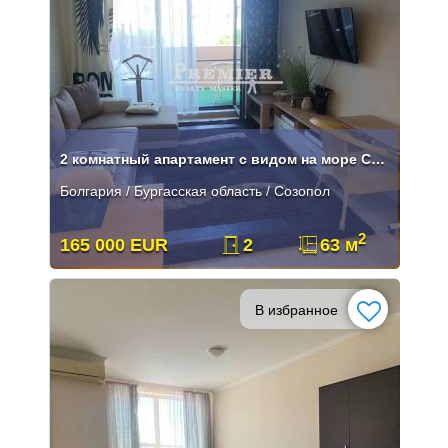
2 комнатный апартамент с видом на море Созополь**
Болгария / Бургасская область / Созопол
2
165 000 EUR
2
63 м
В избранное