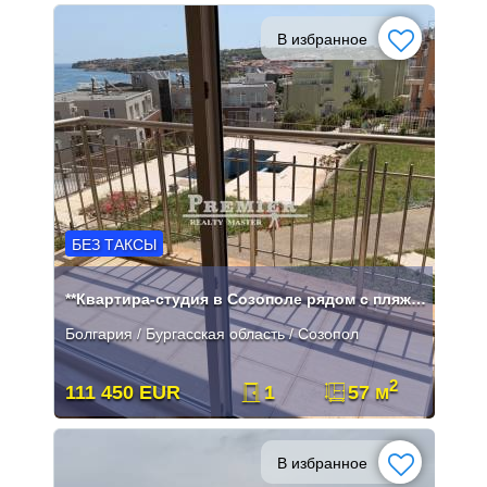
В избранное
БЕЗ ТАКСЫ
**Квартира-студия в Созополе рядом с пляжем Хармани**
Болгария / Бургасская область / Созопол
2
111 450 EUR
1
57 м
В избранное