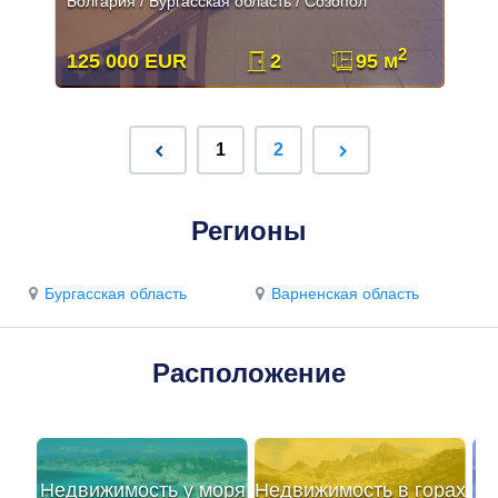
Болгария / Бургасская область / Созопол
2
125 000 EUR
2
95 м
1
2
Регионы
Бургасская область
Варненская область
Расположение
Недвижимость у моря
Недвижимость в горах