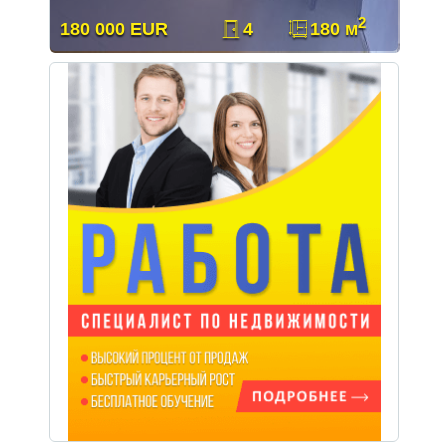
2
180 000 EUR
4
180 м