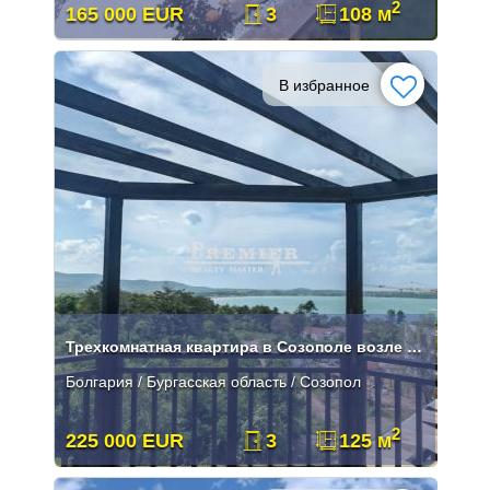
2
165 000 EUR
3
108 м
В избранное
Трехкомнатная квартира в Созополе возле Златной Рыбки
Болгария / Бургасская область / Созопол
2
225 000 EUR
3
125 м