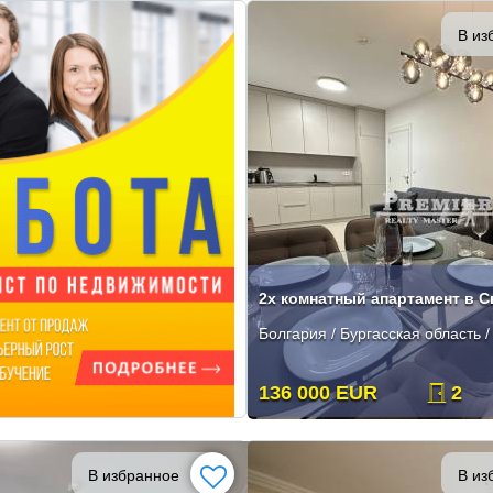
В из
2х комнатный апартамент в 
Болгария / Бургасская область 
136 000 EUR
2
В избранное
В из