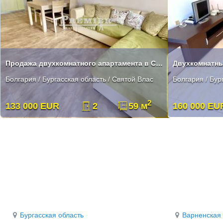
Продажа двухкомнатного апартамента в Святом Власе с видом на море
Болгария / Бургасская область / Святой Влас
Болгария / Бур
2
133 000 EUR
2
59 м
160 000 EU
Бургасская область
Варненская 