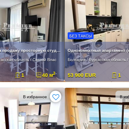
БЕЗ ТАКСЫ
Предлагаем на продажу просторную студию в городе Святой Влас.
гасская область / Святой Влас
Болгария / Бургасская область 
2
1
40 м
53 900 EUR
1
В избранное
В из