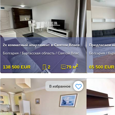
2х комнатный апартамент в Святом Власе
Болгария / Бургасская область / Святой Влас
Болгария / Бур
2
138 500 EUR
2
79 м
65 500 EUR
В избранное