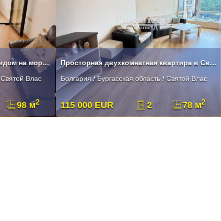
Квартира в Святом Власе с видом на море и горы
Просторная двухкомнатная квартира в Святом Власе
/ Святой Влас
Болгария / Бургасская область / Святой Влас
2
2
98 м
115 000 EUR
2
78 м