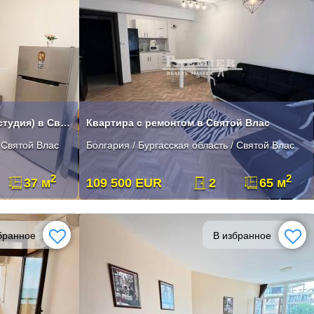
Однокомнатный апартамент (студия) в Святом Власе
Квартира с ремонтом в Святой Влас
/ Святой Влас
Болгария / Бургасская область / Святой Влас
2
2
37 м
109 500 EUR
2
65 м
бранное
В избранное