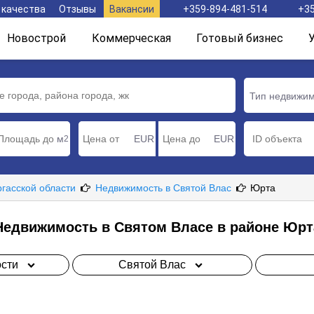
 качества
Отзывы
Вакансии
+359-894-481-514
+35
Новострой
Коммерческая
Готовый бизнес
Тип недвижи
м
EUR
EUR
2
ргасской области
Недвижимость в Святой Влас
Юрта
Недвижимость в Святом Власе в районе Юрт
сти
Святой Влас