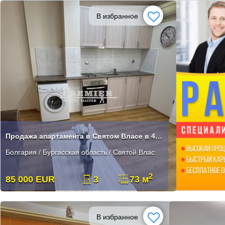
В избранное
Продажа апартамента в Святом Власе в 400 метрах от пляжа
Болгария / Бургасская область / Святой Влас
2
85 000 EUR
3
73 м
В избранное