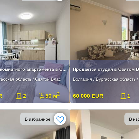
Продажа двухкомнатного апартамента в Святом Власе
Продается студия в Святом 
гасская область / Святой Влас
Болгария / Бургасская область 
2
R
2
50 м
60 000 EUR
1
В избранное
В из