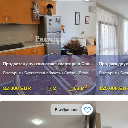
Продается двухкомнатная квартира в Святом Власе
Болгария / Бургасская область / Святой Влас
Болгария / Бур
2
83 000 EUR
2
63 м
125 000 EU
В избранное