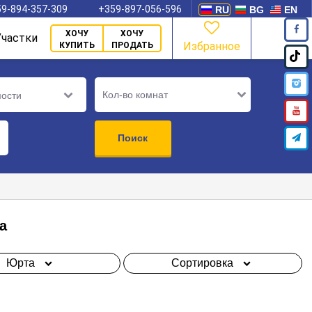
9-894-357-309
+359-897-056-596
RU
BG
EN
ХОЧУ
ХОЧУ
Участки
Избранное
КУПИТЬ
ПРОДАТЬ
Кол-во комнат
мости
Поиск
а
Юрта
Сортировка