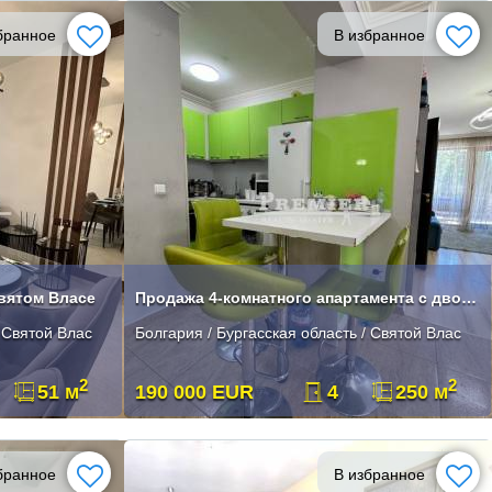
бранное
В избранное
Святом Власе
Продажа 4-комнатного апартамента с двором и паркоместом в Святом Власе
/ Святой Влас
Болгария / Бургасская область / Святой Влас
2
2
51 м
190 000 EUR
4
250 м
бранное
В избранное