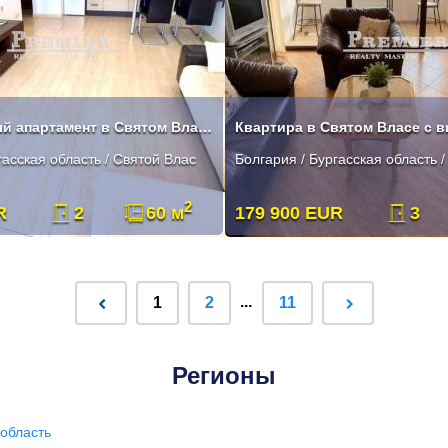
Двухкомнатный апартамент в Святом Власе с видом на море
гасская область / Святой Влас
Болгария / Бургасская область 
2
R
2
60 м
179 900 EUR
3
...
1
2
11
Регионы
область