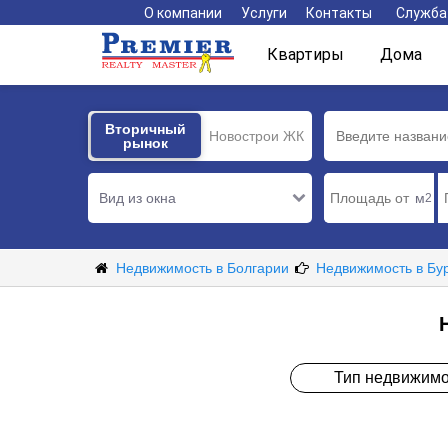
О компании
Услуги
Контакты
Служба
Квартиры
Дома
Вторичный
Вторичный
Новострои ЖК
рынок
рынок
Вид из окна
м
2
Недвижимость в Болгарии
Недвижимость в Бу
Тип недвижимо