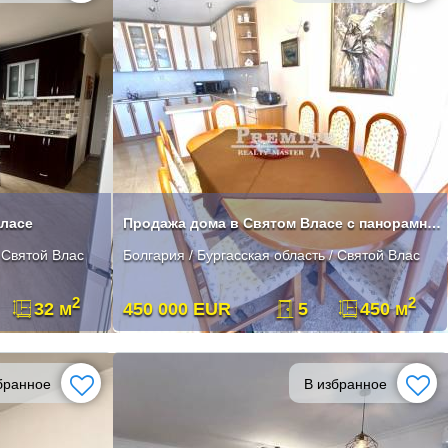
Власе
Продажа дома в Святом Власе с панорамным видом на море
/ Святой Влас
Болгария / Бургасская область / Святой Влас
2
2
32 м
450 000 EUR
5
450 м
бранное
В избранное