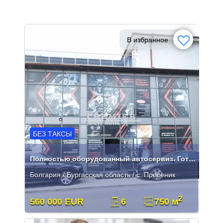
В избранное
БЕЗ ТАКСЫ
Полностью оборудованный автосервиз. Готовый бизнес с высоким доходом
Болгария / Бургасская область / с. Просеник
2
560 000 EUR
6
750 м