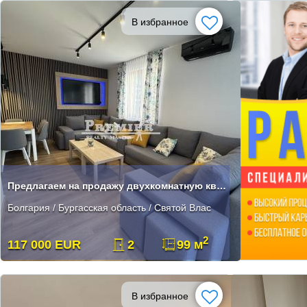
В избранное
Предлагаем на продажу двухкомнатную квартиру в Святом Власе
Болгария / Бургасская область / Святой Влас
2
117 000 EUR
2
99 м
В избранное