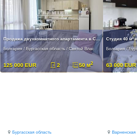
Продажа двухкомнатного апартамента в Святом Власе
Болгария / Бургасская область / Святой Влас
Болгария / Бур
2
125 000 EUR
2
50 м
63 000 EUR
Бургасская область
Варненская 