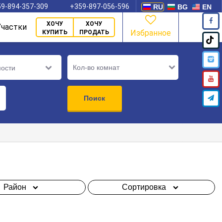
9-894-357-309
+359-897-056-596
RU
BG
EN
ХОЧУ
ХОЧУ
Участки
Избранное
КУПИТЬ
ПРОДАТЬ
Кол-во комнат
мости
Поиск
Район
Сортировка