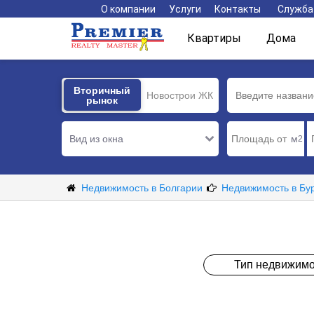
О компании
Услуги
Контакты
Служба
Квартиры
Дома
Вторичный
Вторичный
Новострои ЖК
рынок
рынок
Вид из окна
м
2
Недвижимость в Болгарии
Недвижимость в Бу
Тип недвижимо