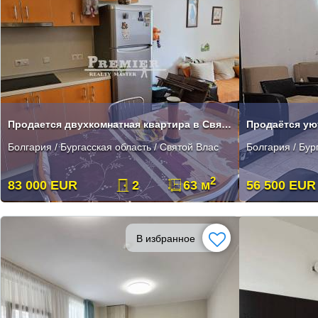
Продается двухкомнатная квартира в Святом Власе
Болгария / Бургасская область / Святой Влас
Болгария / Бур
2
83 000 EUR
2
63 м
56 500 EUR
В избранное