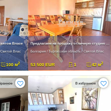
Святом Власе
Предлагаем на продажу отличную студию в Святом Власе
/ Святой Влас
Болгария / Бургасская область / Святой Влас
2
2
100 м
53 500 EUR
1
42 м
бранное
В избранное