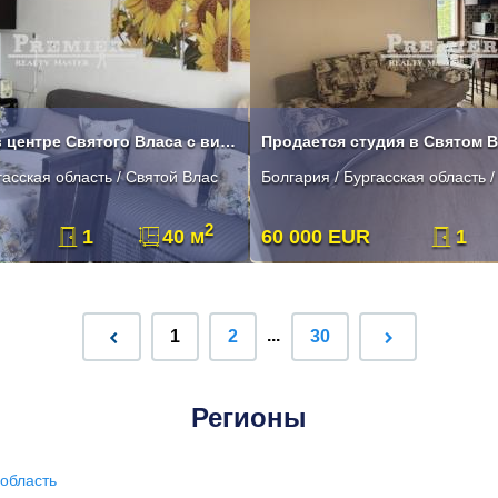
Студия 40 м² в центре Святого Власа с видом на море
Продается студия в Святом 
гасская область / Святой Влас
Болгария / Бургасская область 
2
1
40 м
60 000 EUR
1
...
1
2
30
Регионы
область