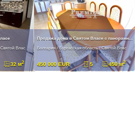
Власе
Продажа дома в Святом Власе с панорамным видом на море
/ Святой Влас
Болгария / Бургасская область / Святой Влас
2
2
32 м
450 000 EUR
5
450 м