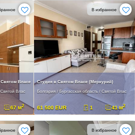
бранное
В избранное
 Святом Власе
Студия в Святом Власе (Меркурий)
/ Святой Влас
Болгария / Бургасская область / Святой Влас
2
2
67 м
61 500 EUR
1
41 м
бранное
В избранное