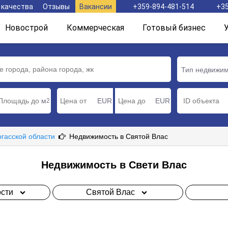
 качества
Отзывы
Вакансии
+359-894-481-514
+35
Новострой
Коммерческая
Готовый бизнес
Тип недвижи
м
EUR
EUR
2
ргасской области
Недвижимость в Святой Влас
Недвижимость в Свети Влас
сти
Святой Влас