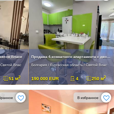
Святом Власе
Продажа 4-комнатного апартамента с двором и паркоместом в Святом Власе
/ Святой Влас
Болгария / Бургасская область / Святой Влас
2
2
51 м
190 000 EUR
4
250 м
бранное
В избранное