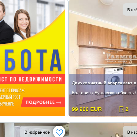
В из
Двухкомнатный апартамент в
Болгария / Бургасская область 
99 900 EUR
2
В избранное
В из