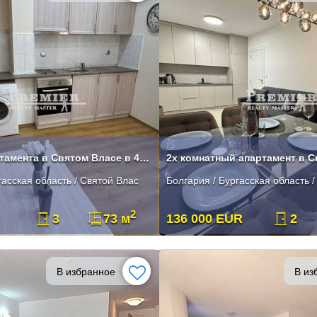
Продажа апартамента в Святом Власе в 400 метрах от пляжа
2х комнатный апартамент в 
гасская область / Святой Влас
Болгария / Бургасская область 
2
3
73 м
136 000 EUR
2
В избранное
В из