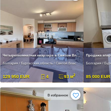
Четырехкомнатная квартира в Святом Власе
Болгария / Бургасская область / Святой Влас
Болгария / Бур
2
129 950 EUR
4
93 м
85 000 EUR
В избранное