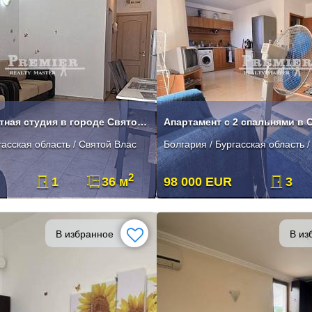
Продаётся уютная студия в городе Святой Вдас.
Апартамент с 2 спальнями в 
гасская область / Святой Влас
Болгария / Бургасская область 
2
1
36 м
98 000 EUR
3
В избранное
В из