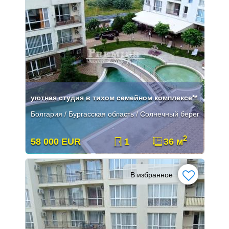
уютная студия в тихом семейном комплексе**
Болгария / Бургасская область / Солнечный берег
2
58 000 EUR
1
36 м
В избранное