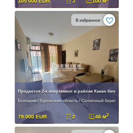
105 000 EUR
3
100 м
В избранное
Продается 2-к апартамент в районе Какао бич
Болгария / Бургасская область / Солнечный берег
2
79 000 EUR
2
46 м