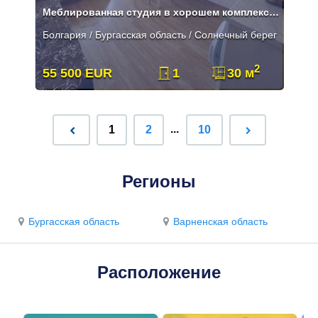
Меблированная студия в хорошем комплексе в Солнечном Берегу.
Болгария / Бургасская область / Солнечный берег
2
55 500 EUR
1
30 м
...
1
2
10
Регионы
Бургасская область
Варненская область
Расположение