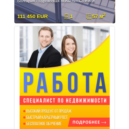
Болгария / Бургасская область / Созопол
2
111 450 EUR
1
57 м