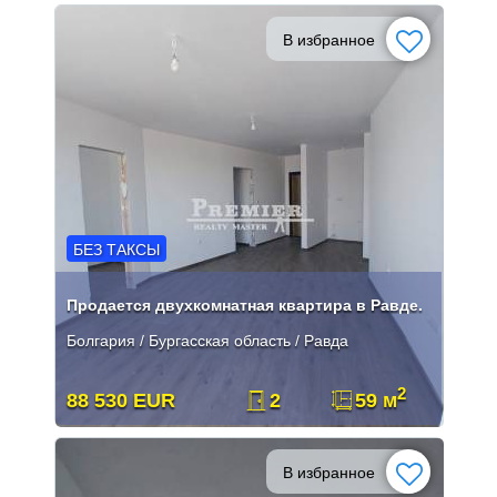
В избранное
БЕЗ ТАКСЫ
Продается двухкомнатная квартира в Равде.
Болгария / Бургасская область / Равда
2
88 530 EUR
2
59 м
В избранное