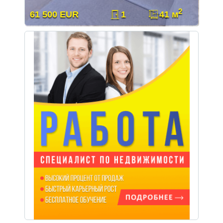
2
61 500 EUR
1
41 м