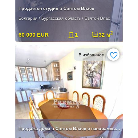
Продается студия в Святом Власе
Болгария / Бургасская область / Святой Влас
2
60 000 EUR
1
32 м
В избранное
Продажа дома в Святом Власе с панорамным видом на море