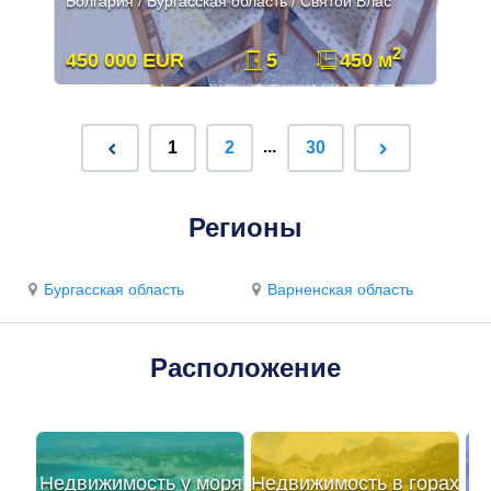
Болгария / Бургасская область / Святой Влас
2
450 000 EUR
5
450 м
...
1
2
30
Регионы
Бургасская область
Варненская область
Расположение
Недвижимость у моря
Недвижимость в горах