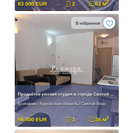
2
83 000 EUR
2
63 м
В избранное
Продаётся уютная студия в городе Святой Вдас.
Болгария / Бургасская область / Святой Влас
2
56 500 EUR
1
36 м