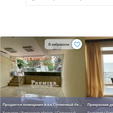
В избранное
Продается помещение в к.к Солнечный берег квартал Чайка.
Болгария / Бургасская область / Солнечный
Болгария / Бур