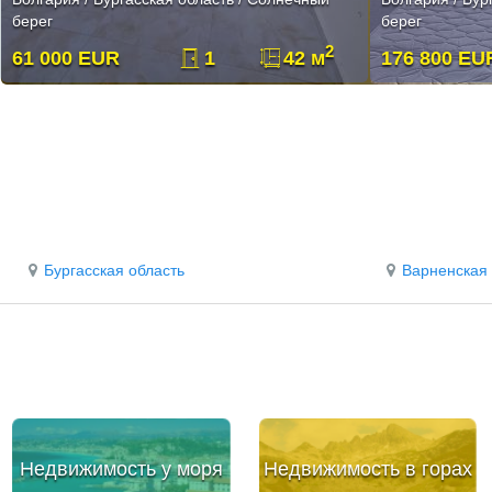
берег
берег
2
61 000 EUR
1
42 м
176 800 EU
Бургасская область
Варненская 
Недвижимость у моря
Недвижимость в горах