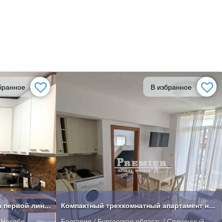
бранное
В избранное
Трехкомнатный апартамент на первой линии в Нессебре
Компактный трехкомнатный апартамент на Солнечном Берегу
/ Несебр
Болгария / Бургасская область / Солнечный