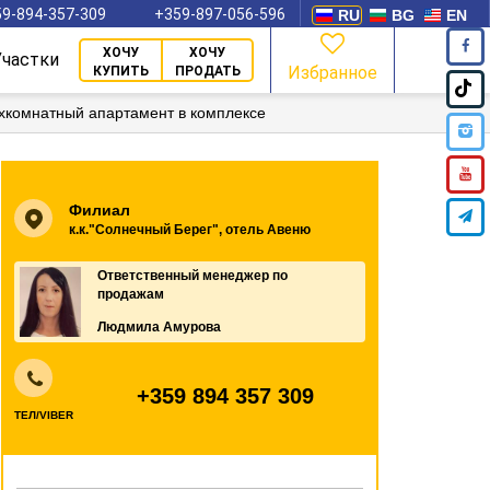
9-894-357-309
+359-897-056-596
RU
BG
EN
ХОЧУ
ХОЧУ
Участки
Избранное
КУПИТЬ
ПРОДАТЬ
хкомнатный апартамент в комплексе
Филиал
к.к."Солнечный Берег", отель Авеню
Ответственный менеджер по
продажам
Людмила Амурова
+359 894 357 309
ТЕЛ/VIBER