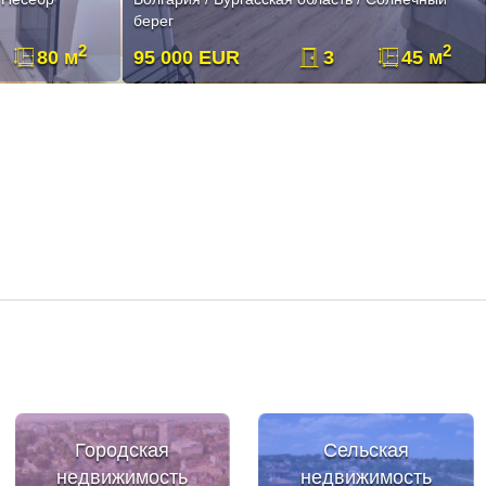
берег
2
2
80 м
95 000 EUR
3
45 м
Городская
Сельская
недвижимость
недвижимость