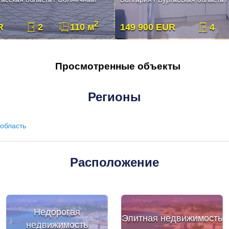
2
R
2
110 м
149 900 EUR
4
Просмотренные объекты
Регионы
область
Расположение
Недорогая
Элитная недвижимость
недвижимость