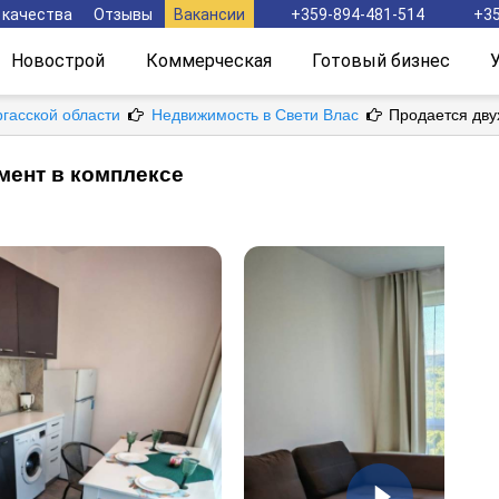
 качества
Отзывы
Вакансии
+359-894-481-514
+35
Новострой
Коммерческая
Готовый бизнес
ргасской области
Недвижимость в Свети Влас
Продается дву
мент в комплексе