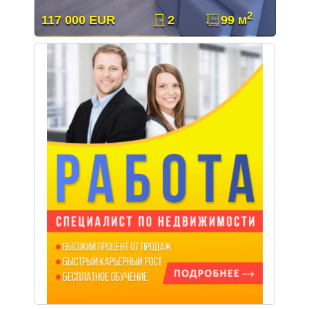
2
117 000 EUR
2
99 м