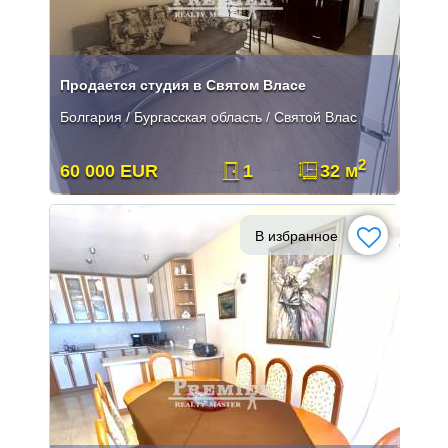
Продается студия в Святом Власе
Болгария / Бургасская область / Святой Влас
2
60 000 EUR
1
32 м
В избранное