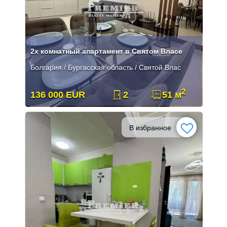
2х комнатный апартамент в Святом Власе
Болгария / Бургасская область / Святой Влас
2
136 000 EUR
2
51 м
В избранное