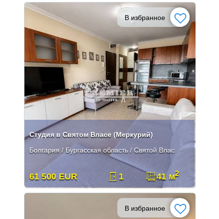
В избранное
Студия в Святом Власе (Меркурий)
Болгария / Бургасская область / Святой Влас
2
61 500 EUR
1
41 м
В избранное