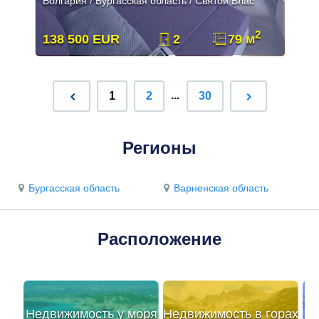
Болгария / Бургасская область / Святой Влас
2
138 500 EUR
2
79 м
...
1
2
30
Регионы
Бургасская область
Варненская область
Расположение
Недвижимость у моря
Недвижимость в горах