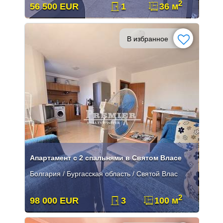
2
56 500 EUR
1
36 м
В избранное
Апартамент с 2 спальнями в Святом Власе
Болгария / Бургасская область / Святой Влас
2
98 000 EUR
3
100 м