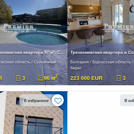
Просторная 3-комнатная квартира 97 м², Солнечный берег
гасская область / Солнечный
Болгария / Бургасская область 
берег
2
R
3
96 м
223 000 EUR
3
В избранное
В из