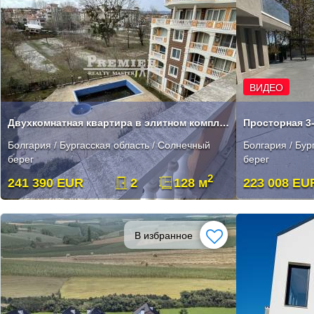
ВИДЕО
Двухкомнатная квартира в элитном комплексе
Болгария / Бургасская область / Солнечный
Болгария / Бур
берег
берег
2
241 390 EUR
2
128 м
223 008 EU
В избранное