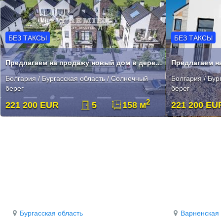
БЕЗ ТАКСЫ
БЕЗ ТАКСЫ
Предлагаем на продажу новый дом в деревне Кошарица
Болгария / Бургасская область / Солнечный
Болгария / Бур
берег
берег
2
221 200 EUR
5
158 м
221 200 EU
Бургасская область
Варненская 