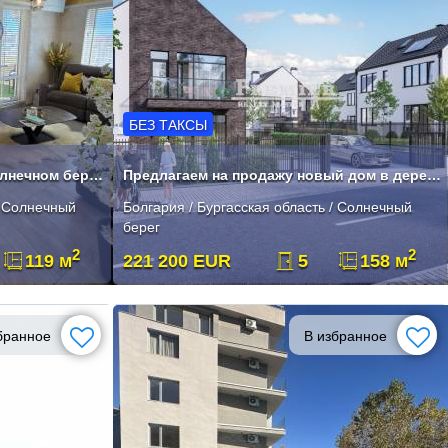
БЕЗ ТАКСЫ
Трехкомнатная квартира в Солнечном берегу
Предлагаем на продажу новый дом в деревне Кошарица.
/ Солнечный
Болгария / Бургасская область / Солнечный
берег
2
2
119 м
221 200 EUR
5
158 м
бранное
В избранное