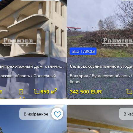
БЕЗ ТАКСЫ
Недостроенный трёхэтажный дом, отличная инвестиция
гасская область / Солнечный
Болгария / Бургасская область 
берег
2
R
650 м
342 500 EUR
14
В избранное
В из