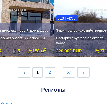
БЕЗ ТАКСЫ
Предлагаем на продажу новый дом в деревне Кошарица.
гасская область / Солнечный
Болгария / Бургасская область 
берег
2
R
5
158 м
220 000 EUR
371
...
1
2
57
Регионы
область