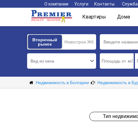
О компании
Услуги
Контакты
Служба
Квартиры
Дома
Вторичный
Вторичный
Новострои ЖК
рынок
рынок
Вид из окна
м
2
Недвижимость в Болгарии
Недвижимость в Бу
Тип недвижимо