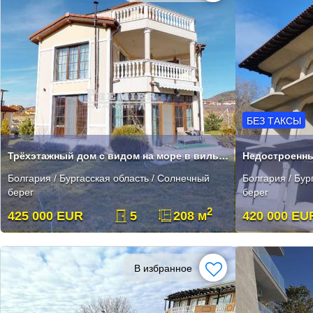
БЕЗ ТАКСЫ
Трёхэтажный дом с видом на море в вильной зоне
Болгария / Бургасская область / Солнечный
Болгария / Бур
берег
берег
2
425 000 EUR
5
208 м
420 000 EU
В избранное