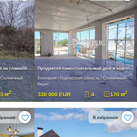
Сельскохозяйственное угодие на главной дороге в Солнечном Береге
Продается самостоятельный дом в комплексе
/ Солнечный
Болгария / Бургасская область / Солнечный
берег
2
2
3 м
330 000 EUR
4
170 м
бранное
В избранное