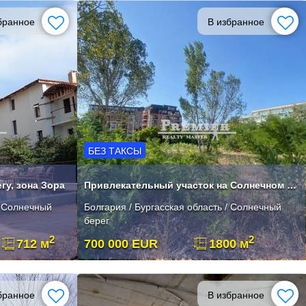
бранное
В избранное
БЕЗ ТАКСЫ
гу, зона Зора
Привлекательный участок на Солнечном берегу, подходящий для жилищного
/ Солнечный
Болгария / Бургасская область / Солнечный
берег
2
2
712 м
700 000 EUR
1800 м
бранное
В избранное