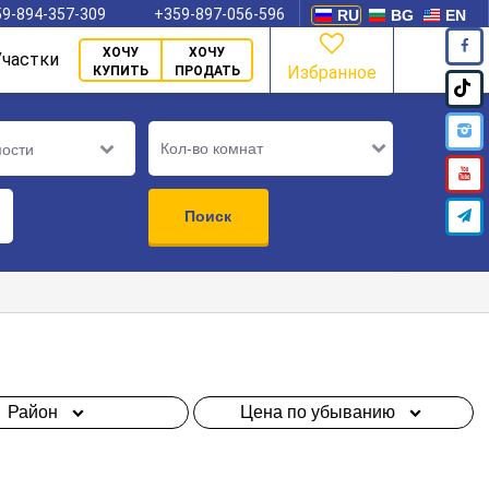
9-894-357-309
+359-897-056-596
RU
BG
EN
ХОЧУ
ХОЧУ
Участки
Избранное
КУПИТЬ
ПРОДАТЬ
Кол-во комнат
мости
Поиск
Район
Цена по убыванию