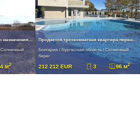
Земля сельскохозяйственного назначения - В 2 км от Солнечного берега
Продается трехкомнатная квартира первая линия моря, Солнечный берег
/ Солнечный
Болгария / Бургасская область / Солнечный
берег
2
2
4 м
212 212 EUR
3
96 м