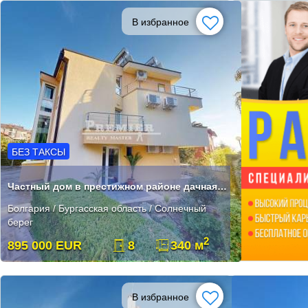
В избранное
БЕЗ ТАКСЫ
Частный дом в престижном районе дачная зона Зора, Солнечный берег
Болгария / Бургасская область / Солнечный
берег
2
895 000 EUR
8
340 м
В избранное