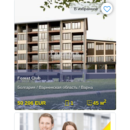
В избранное
Forest Club
Болгария / Варненская область / Варна
2
50 206 EUR
1
45 м