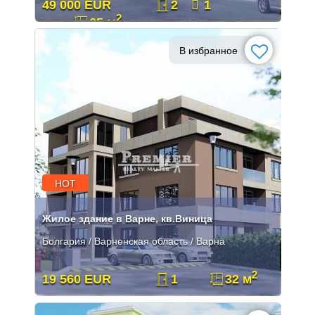
49 000 EUR
2
1
2
65 м
В избранное
HOT
Жилое здание в Варне, кв.Виница
Болгария / Варненская область / Варна
2
19 560 EUR
1
32 м