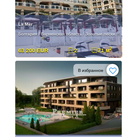
La Mer
Болгария / Варненская область / Золотые пески
2
63 200 EUR
2
71 м
В избранное