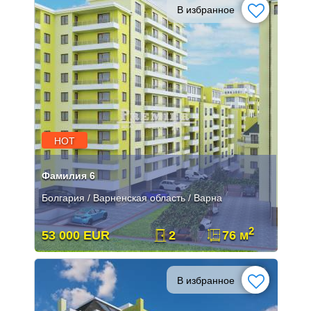
В избранное
HOT
Фамилия 6
Болгария / Варненская область / Варна
2
53 000 EUR
2
76 м
В избранное