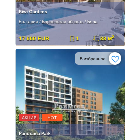
Kiwi Gardens
Болгария / Варненская область / Бяла
2
17 660 EUR
1
33 м
В избранное
АКЦИЯ
HOT
Panorama Park