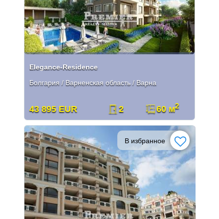
Elegance-Residence
Болгария / Варненская область / Варна
2
43 895 EUR
2
60 м
В избранное