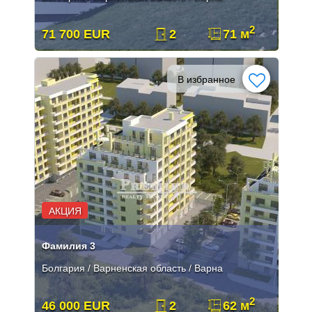
2
71 700 EUR
2
71 м
В избранное
АКЦИЯ
Фамилия 3
Болгария / Варненская область / Варна
2
46 000 EUR
2
62 м