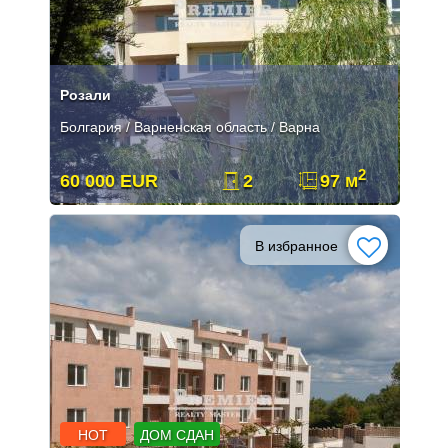
Розали
Болгария / Варненская область / Варна
2
60 000 EUR
2
97 м
В избранное
HOT
ДОМ СДАН