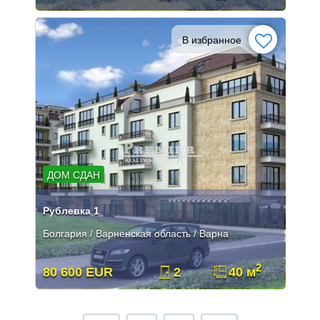
В избранное
ДОМ СДАН
Рублевка 1
Болгария / Варненская область / Варна
2
80 600 EUR
2
40 м