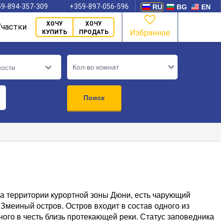
9-894-357-309
+359-897-056-596
RU
BG
EN
ХОЧУ
ХОЧУ
Участки
Избранное
КУПИТЬ
ПРОДАТЬ
Кол-во комнат
мости
Поиск
на территории курортной зоны Дюни, есть чарующий
Змеиный остров. Остров входит в состав одного из
ого в честь близь протекающей реки. Статус заповедника