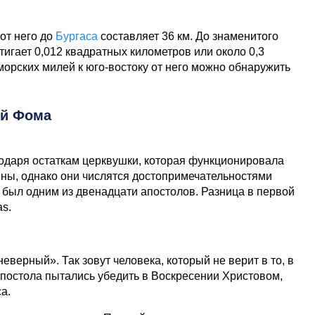
 от него до
Бургаса
составляет 36 км. До знаменитого
игает 0,012 квадратных километров или около 0,3
морских милей к юго-востоку от него можно обнаружить
й Фома
одаря остаткам церквушки, которая функционировала
уины, однако они числятся достопримечательностями
, был одним из двенадцати апостолов. Разница в первой
s.
рный». Так зовут человека, который не верит в то, в
апостола пытались убедить в Воскресении Христовом,
а.