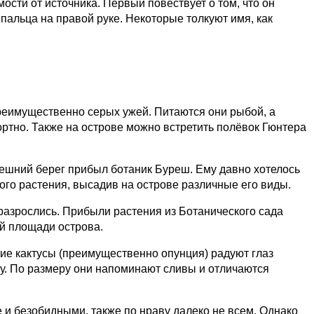
сти от источника. Первый повествует о том, что он
пальца на правой руке. Некоторые толкуют имя, как
преимущественно серых ужей. Питаются они рыбой, а
ортно. Также на острове можно встретить полёвок Гюнтера
дешний берег прибыл ботаник Буреш. Ему давно хотелось
того растения, высадив на острове различные его виды.
разрослись. Прибыли растения из Ботанического сада
ей площади острова.
е кактусы (преимущественно опунция) радуют глаз
щу. По размеру они напоминают сливы и отличаются
е и безобидными, также по нраву далеко не всем. Однако