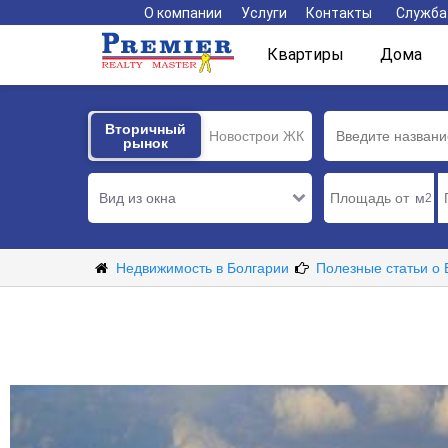
О компании
Услуги
Контакты
Служба
Квартиры
Дома
Вторичный
Вторичный
Новострои ЖК
рынок
рынок
Вид из окна
м
2
Недвижимость в Болгарии
Полезные статьи о