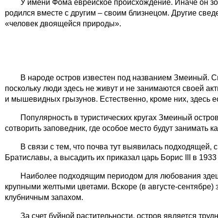
У имени Фома еврейское происхождение. Иначе он зов
родился вместе с другим – своим близнецом. Другие свед
«человек двоящейся природы».
В народе остров известен под названием Змеиный. Св
поскольку люди здесь не живут и не занимаются своей ак
и мышевидных грызунов. Естественно, кроме них, здесь е
Популярность в туристических кругах Змеиный остров
сотворить заповедник, где особое место будут занимать к
В связи с тем, что почва тут выявилась подходящей,
Братиславы, а высадить их приказал царь Борис III в 193
Наиболее подходящим периодом для любования здешн
крупными желтыми цветами. Вскоре (в августе-сентябре)
клубничным запахом.
За счет буйной растительности, остров является труд