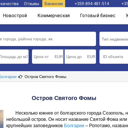
 качества
Отзывы
Вакансии
+359-894-481-514
+35
Новострой
Коммерческая
Готовый бизнес
Тип недвижи
м
EUR
EUR
2
 Болгарии
Остров Святого Фомы
Остров Святого Фомы
Несколько южнее от болгарского города Созополь, 
небольшой остров. Он носит название Святой Фома или 
крупнейших заповедников
Болгарии
– Ропотамо, названн