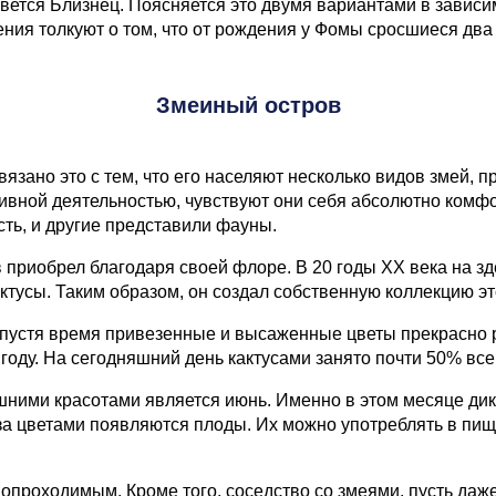
ется Близнец. Поясняется это двумя вариантами в зависимо
ения толкуют о том, что от рождения у Фомы сросшиеся два 
Змеиный остров
язано это с тем, что его населяют несколько видов змей, 
тивной деятельностью, чувствуют они себя абсолютно комф
сть, и другие представили фауны.
 приобрел благодаря своей флоре. В 20 годы ХХ века на з
актусы. Таким образом, он создал собственную коллекцию э
 спустя время привезенные и высаженные цветы прекрасно 
3 году. На сегодняшний день кактусами занято почти 50% вс
ими красотами является июнь. Именно в этом месяце дики
 за цветами появляются плоды. Их можно употреблять в пи
нопроходимым. Кроме того, соседство со змеями, пусть даж