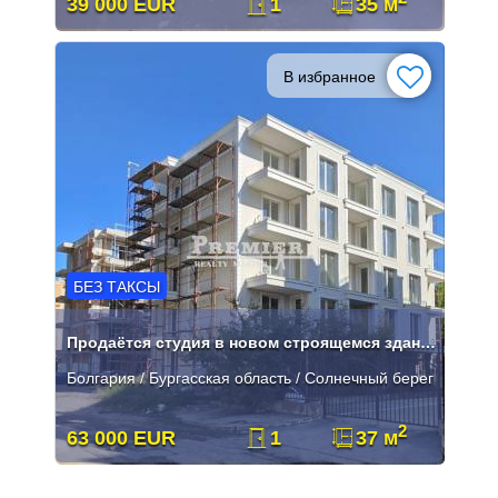
39 000 EUR
1
35 м
В избранное
БЕЗ ТАКСЫ
Продаётся студия в новом строящемся здании в к.к Солнечный Берег.
Болгария / Бургасская область / Солнечный берег
2
63 000 EUR
1
37 м