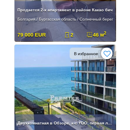
Продается 2-к апартамент в районе Какао бич
Болгария / Бургасская область / Солнечный берег
2
79 000 EUR
2
46 м
В избранное
Двухкомнатная в Обзоре, к-с YOO, первая линия, вид на море**