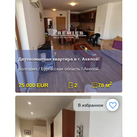
Двухкомнатная квартира в г. Ахелой!
Болгария / Бургасская область / Ахелой
2
75 000 EUR
2
78 м
В избранное