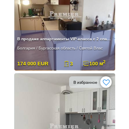
В продаже аппартаменты VIP-класса c 2 спальнями!
Болгария / Бургасская область / Святой Влас
2
174 000 EUR
3
100 м
В избранное