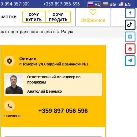
9-894-357-309
+359-897-056-596
RU
BG
EN
ХОЧУ
ХОЧУ
Участки
Избранное
КУПИТЬ
ПРОДАТЬ
ах от центрального пляжа в с. Равда
Филиал
г.Поморие ул.Софрний Врачански №1
Ответственный менеджер по
продажам
Анатолий Веремко
+359 897 056 596
ТЕЛ/VIBER