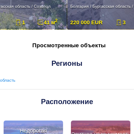
гасская область / Созопол
Болгария / Бургасская область 
2
1
41 м
220 000 EUR
3
Просмотренные объекты
Регионы
область
Расположение
Недорогая