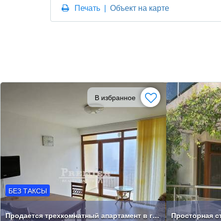
Печать
|
Объект на карте
В избранное
БЕЗ ТАКСЫ
Продается трехкомнатный апартамент в городе Бяла.