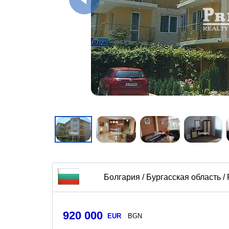
Болгария / Бургасская область /
920 000
EUR
BGN