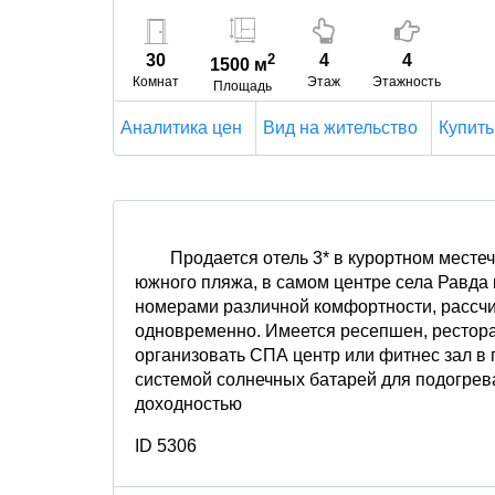
30
2
4
4
1500 м
Комнат
Этаж
Этажность
Площадь
Аналитика цен
Вид на жительство
Купить
Продается отель 3* в курортном местеч
южного пляжа, в самом центре села Равда 
номерами различной комфортности, рассчи
одновременно. Имеется ресепшен, ресторан
организовать СПА центр или фитнес зал в
системой солнечных батарей для подогрев
доходностью
ID 5306