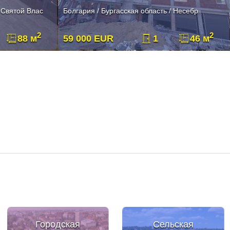
/ Святой Влас
Болгария / Бургасская область / Несебр
2
2
88 м
59 000 EUR
1
46 м
Городская
Сельская