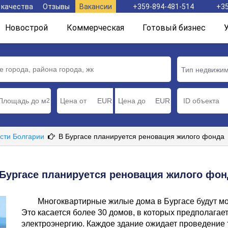
 качества
Отзывы
Вакансии
+359-894-481-514
+35
Новострой
Коммерческая
Готовый бизнес
Тип недвижи
м
EUR
EUR
2
сти Болгарии
В Бургасе планируется реновация жилого фонда
 Бургасе планируется реновация жилого фон
Многоквартирные жилые дома в Бургасе будут м
Это касается более 30 домов, в которых предполагае
электроэнергию. Каждое здание ожидает проведение 