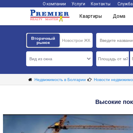
О компании
Услуги
Контакты
Служба
Квартиры
Дома
Вторичный
Вторичный
Новострои ЖК
рынок
рынок
Вид из окна
м
2
Недвижимость в Болгарии
Новости недвижимо
Высокие пок