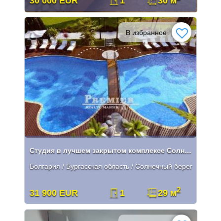
30 000 EUR
1
30 м
В избранное
Студия в лучшем закрытом комплексе Солнечного Берега!
Болгария / Бургасская область / Солнечный берег
2
31 900 EUR
1
29 м