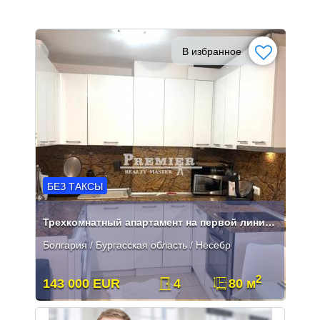
В избранное
БЕЗ ТАКСЫ
Трехкомнатный апартамент на первой линии в Нессебре
Болгария / Бургасская область / Несебр
2
143 000 EUR
4
80 м