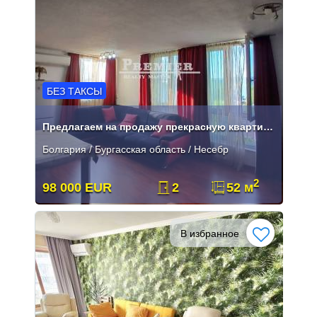
БЕЗ ТАКСЫ
Предлагаем на продажу прекрасную квартиру в центре Несебра.
Болгария / Бургасская область / Несебр
2
98 000 EUR
2
52 м
В избранное