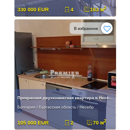
2
330 000 EUR
4
163 м
В избранное
Прекрасная двухкомнатная квартира в Несебре
Болгария / Бургасская область / Несебр
2
105 000 EUR
2
70 м