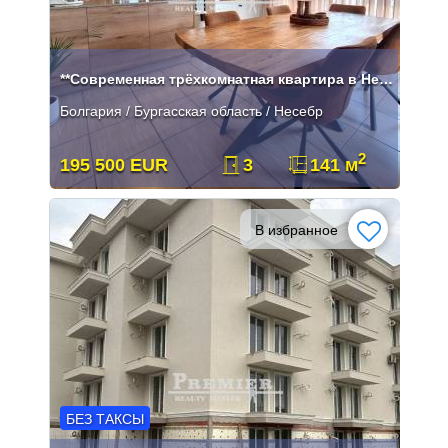
**Современная трёхкомнатная квартира в Несебре в великолепном жилом ко
Болгария / Бургасская область / Несебр
2
195 500 EUR
3
141 м
В избранное
БЕЗ ТАКСЫ