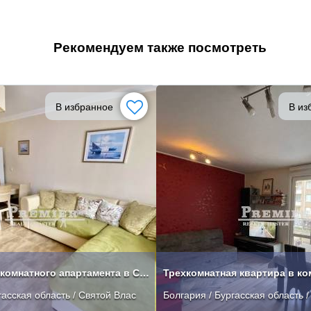
Рекомендуем также посмотреть
В избранное
В из
Продажа двухкомнатного апартамента в Святом Власе с видом на море
Трехкомнатная квартира в ко
гасская область / Святой Влас
Болгария / Бургасская область /