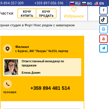
9-894-357-309
+359-897-056-596
RU
BG
EN
ХОЧУ
ХОЧУ
Участки
Избранное
КУПИТЬ
ПРОДАТЬ
орная студия в Форт Нокс рядом с аквапарком
Филиал
г. Бургас, ЖК "Лазурь" №153, партер
Ответственный менеджер по
продажам
Елена Донич
+359 894 481 514
ТЕЛ/VIBER