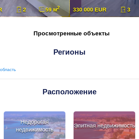
2
R
2
59 м
330 000 EUR
3
Просмотренные объекты
Регионы
область
Расположение
Недорогая
Элитная недвижимость
недвижимость