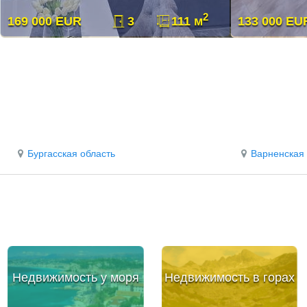
2
169 000 EUR
3
111 м
133 000 EU
Бургасская область
Варненская 
Недвижимость у моря
Недвижимость в горах