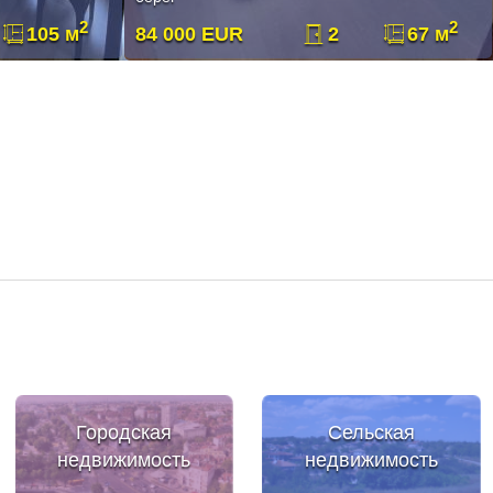
2
2
105 м
84 000 EUR
2
67 м
Городская
Сельская
недвижимость
недвижимость