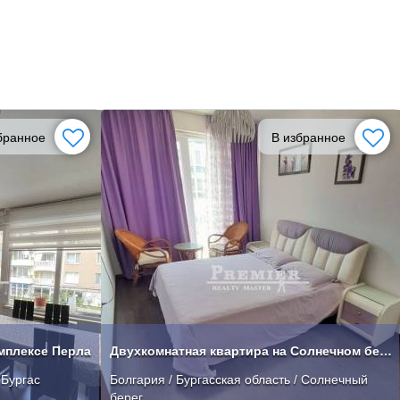
бранное
В избранное
мплексе Перла
Двухкомнатная квартира на Солнечном берегу
 Бургас
Болгария / Бургасская область / Солнечный
берег