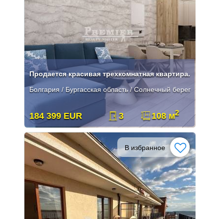
Продается красивая трехкомнатная квартира.
Болгария / Бургасская область / Солнечный берег
2
184 399 EUR
3
108 м
В избранное