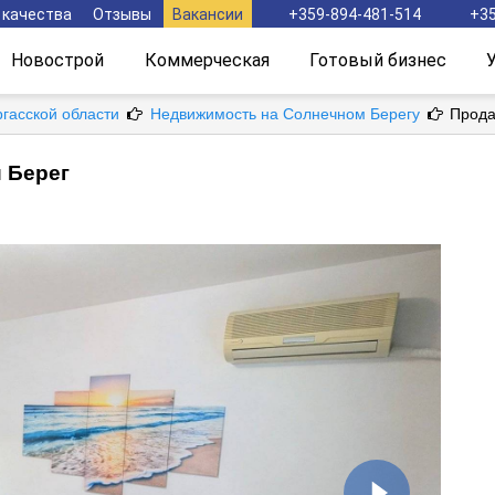
 качества
Отзывы
Вакансии
+359-894-481-514
+35
Новострой
Коммерческая
Готовый бизнес
ргасской области
Недвижимость на Солнечном Берегу
Прода
й Берег