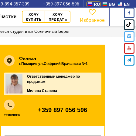
9-894-357-309
+359-897-056-596
RU
BG
EN
ХОЧУ
ХОЧУ
Участки
Избранное
КУПИТЬ
ПРОДАТЬ
ется студия в к.к Солнечный Берег
Филиал
г.Поморие ул.Софрний Врачански №1
Ответственный менеджер по
продажам
Милена Станева
+359 897 056 596
ТЕЛ/VIBER