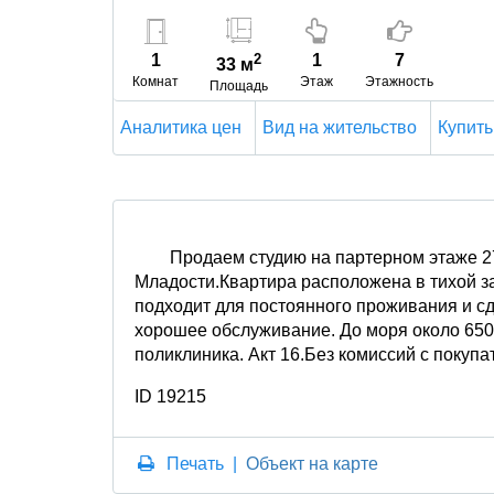
1
2
1
7
33 м
Комнат
Этаж
Этажность
Площадь
Аналитика цен
Вид на жительство
Купить
Продаем студию на партерном этаже 27
Младости.Квартира расположена в тихой за
подходит для постоянного проживания и сда
хорошее обслуживание. До моря около 650 
поликлиника. Акт 16.Без комиссий с покупа
ID 19215
Печать
|
Объект на карте