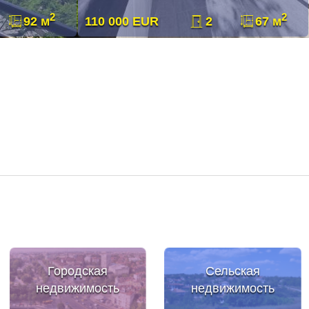
2
2
92 м
110 000 EUR
2
67 м
Городская
Сельская
недвижимость
недвижимость