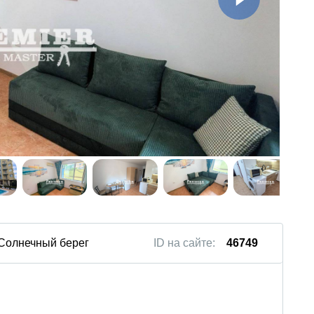
 Солнечный берег
ID на сайте:
46749