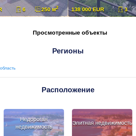
2
R
6
250 м
138 000 EUR
3
Просмотренные объекты
Регионы
область
Расположение
Недорогая
Элитная недвижимость
недвижимость