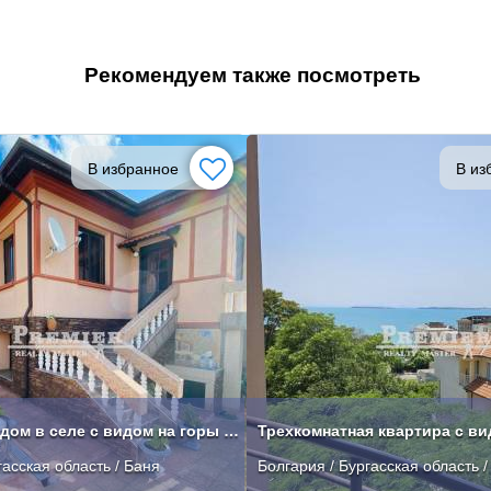
Рекомендуем также посмотреть
В избранное
В из
Двухетажный дом в селе с видом на горы и море, в 4х км. к пляжу**
гасская область / Баня
Болгария / Бургасская область 