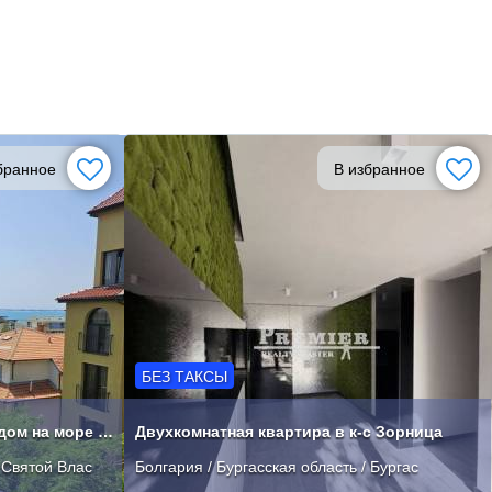
бранное
В избранное
БЕЗ ТАКСЫ
Трехкомнатная квартира с видом на море в Святом Власе
Двухкомнатная квартира в к-с Зорница
/ Святой Влас
Болгария / Бургасская область / Бургас