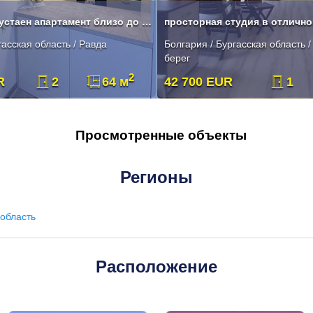
Обзаведен двустаен апартамент близо до морето в Равда
просторная студия в отличн
гасская область / Равда
Болгария / Бургасская область 
берег
2
R
2
64 м
42 700 EUR
1
Просмотренные объекты
Регионы
область
Расположение