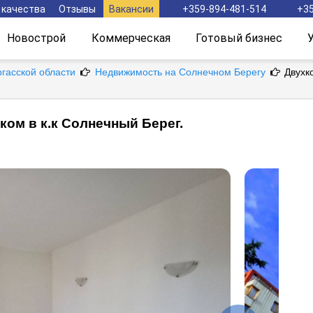
 качества
Отзывы
Вакансии
+359-894-481-514
+35
Новострой
Коммерческая
Готовый бизнес
ргасской области
Недвижимость на Солнечном Берегу
Двухк
ком в к.к Солнечный Берег.