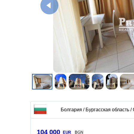
Болгария / Бургасская область /
104 000
EUR
BGN