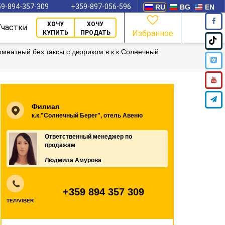
9-894-357-309
+359-897-056-596
RU
BG
EN
ХОЧУ
ХОЧУ
Участки
Избранное
КУПИТЬ
ПРОДАТЬ
омнатный без таксы с двориком в к.к Солнечный
Филиал
к.к."Солнечный Берег", отель Авеню
Ответственный менеджер по
продажам
Людмила Амурова
+359 894 357 309
ТЕЛ/VIBER