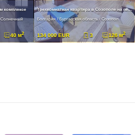
ом комплексе
Трехкомнатная квартира в Созополе на первой линии
/ Солнечный
Болгария / Бургасская область / Созопол
2
2
40 м
134 000 EUR
3
126 м