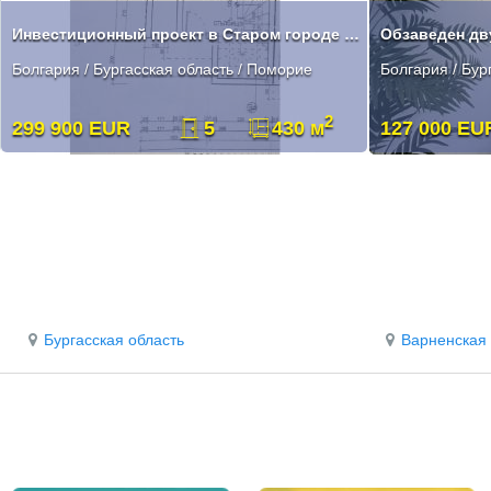
Инвестиционный проект в Старом городе Поморие
Болгария / Бургасская область / Поморие
Болгария / Бур
2
299 900 EUR
5
430 м
127 000 EU
Бургасская область
Варненская 