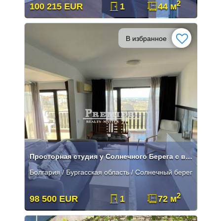
2
100 215 EUR
1
44 м
В избранное
Просторная студия у Солнечного Берега с видом на море
Болгария / Бургасская область / Солнечный берег
2
98 500 EUR
1
72 м