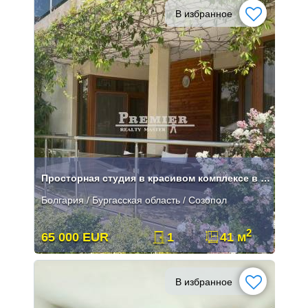
В избранное
Просторная студия в красивом комплексе в Созополе
Болгария / Бургасская область / Созопол
2
65 000 EUR
1
41 м
В избранное