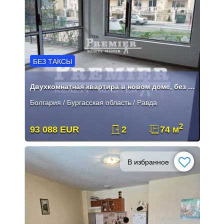
БЕЗ ТАКСЫ
Двухкомнатная квартира в новом доме, без таксы за обслуживание!
Болгария / Бургасская область / Равда
2
93 088 EUR
2
74 м
В избранное