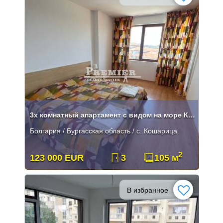
3х комнатный апартамент с видом на море Кошарица!
Болгария / Бургасская область / с. Кошарица
2
123 000 EUR
3
105 м
В избранное