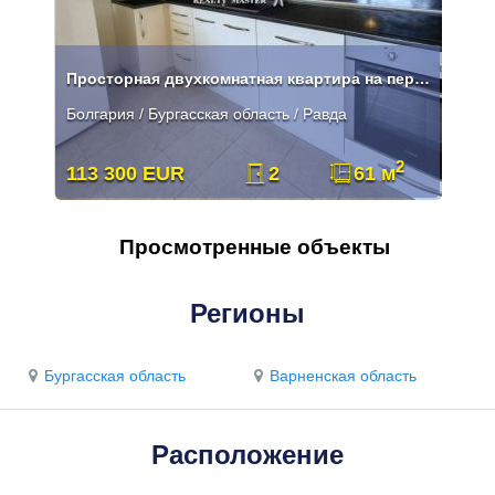
Просторная двухкомнатная квартира на первой линии в Равде.
Болгария / Бургасская область / Равда
2
113 300 EUR
2
61 м
Просмотренные объекты
Регионы
Бургасская область
Варненская область
Расположение