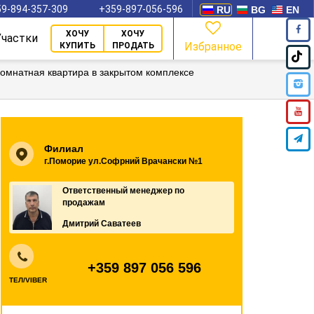
9-894-357-309
+359-897-056-596
RU
BG
EN
ХОЧУ
ХОЧУ
Участки
Избранное
КУПИТЬ
ПРОДАТЬ
омнатная квартира в закрытом комплексе
Филиал
г.Поморие ул.Софрний Врачански №1
Ответственный менеджер по
продажам
Дмитрий Саватеев
+359 897 056 596
ТЕЛ/VIBER