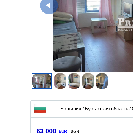
Болгария / Бургасская область /
63 000
EUR
BGN