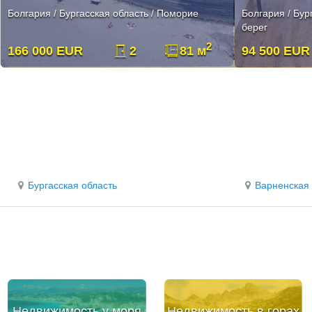
Болгария / Бургасская область / Поморие
Болгария / Бур
берег
2
166 000 EUR
2
81 м
94 500 EUR
Бургасская область
Варненская 
Недвижимость у моря
Недвижимость в горах