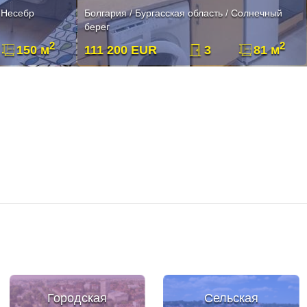
/ Несебр
Болгария / Бургасская область / Солнечный
берег
2
2
150 м
111 200 EUR
3
81 м
Городская
Сельская