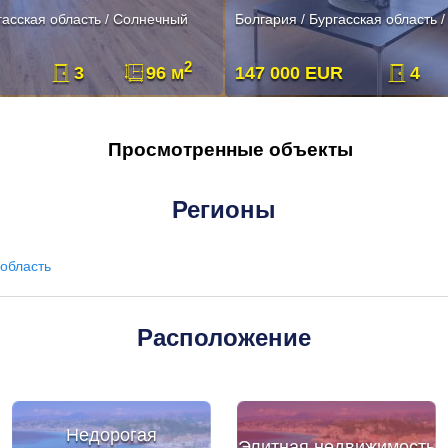
гасская область / Солнечный
Болгария / Бургасская область 
2
3
96 м
147 000 EUR
4
Просмотренные объекты
Регионы
область
Расположение
Недорогая
Элитная недвижимость