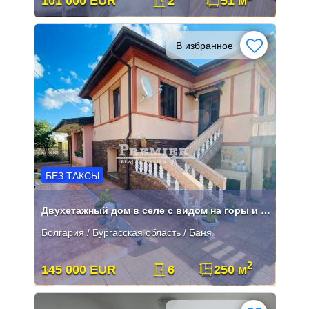
101 000 EUR
2
51 м
В избранное
БЕЗ ТАКСЫ
Двухетажный дом в селе с видом на горы и море, в 4х км. к пляжу**
Болгария / Бургасская область / Баня
2
145 000 EUR
6
250 м