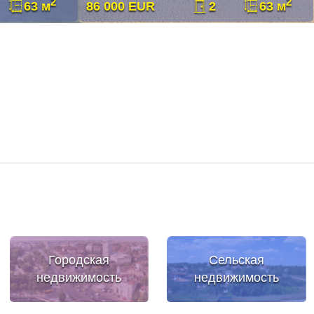
2
2
63 м
86 000 EUR
2
63 м
Городская
Сельская
недвижимость
недвижимость