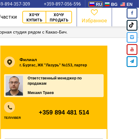
9-894-357-309
+359-897-056-596
RU
BG
EN
ХОЧУ
ХОЧУ
Участки
Избранное
КУПИТЬ
ПРОДАТЬ
орная студия рядом с Какао-Бич.
Филиал
г. Бургас, ЖК "Лазурь" №153, партер
Ответственный менеджер по
продажам
Михаил Траев
+359 894 481 514
ТЕЛ/VIBER