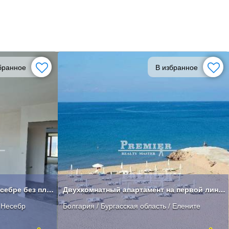
бранное
В избранное
Двухкомнатная квартира в Несебре без платы за обслуживание
Двухкомнатный апартамент на первой линии в Елените
/ Несебр
Болгария / Бургасская область / Елените