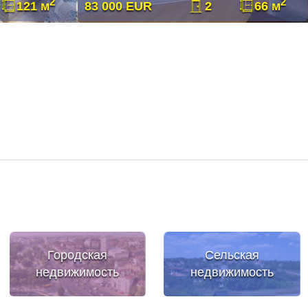
2
2
121 м
83 000 EUR
2
66 м
Городская
Сельская
недвижимость
недвижимость