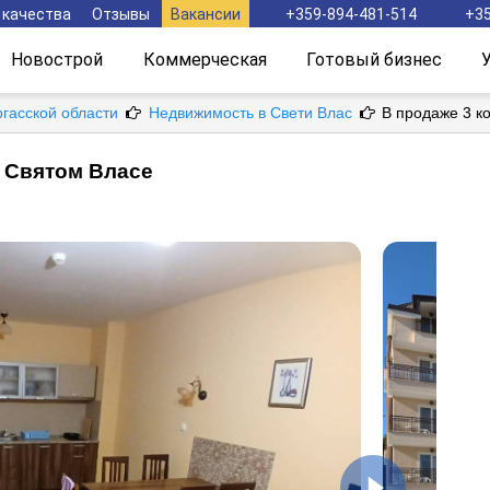
 качества
Отзывы
Вакансии
+359-894-481-514
+35
Новострой
Коммерческая
Готовый бизнес
ргасской области
Недвижимость в Свети Влас
В продаже 3 к
в Святом Власе