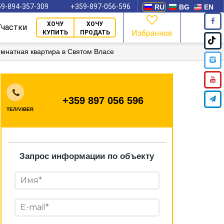
9-894-357-309
+359-897-056-596
RU
BG
EN
ХОЧУ
ХОЧУ
Участки
Избранное
КУПИТЬ
ПРОДАТЬ
омнатная квартира в Святом Власе
+359 897 056 596
ТЕЛ/VIBER
Запрос информации по объекту