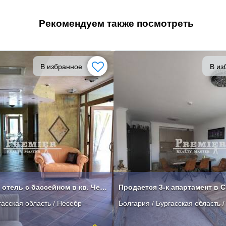
Рекомендуем также посмотреть
В избранное
В из
Действующий отель с бассейном в кв. Черно море г. Несебре
Продается 3-к апартамент в 
гасская область / Несебр
Болгария / Бургасская область 