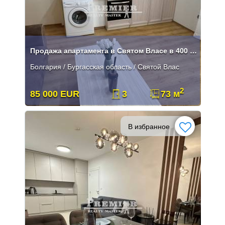
Продажа апартамента в Святом Власе в 400 метрах от пляжа
Болгария / Бургасская область / Святой Влас
2
85 000 EUR
3
73 м
В избранное