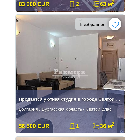
2
83 000 EUR
2
63 м
В избранное
Продаётся уютная студия в городе Святой Вдас.
Болгария / Бургасская область / Святой Влас
2
56 500 EUR
1
36 м