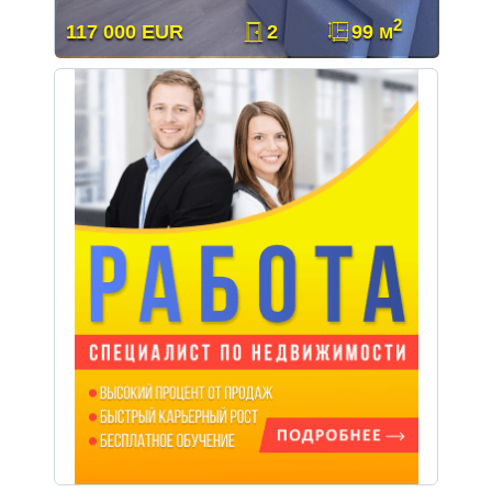
2
117 000 EUR
2
99 м