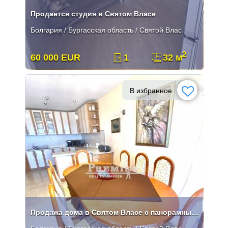
Продается студия в Святом Власе
Болгария / Бургасская область / Святой Влас
2
60 000 EUR
1
32 м
В избранное
Продажа дома в Святом Власе с панорамным видом на море