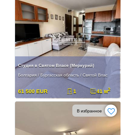
Студия в Святом Власе (Меркурий)
Болгария / Бургасская область / Святой Влас
2
61 500 EUR
1
41 м
В избранное