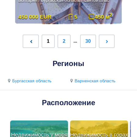
Болгария / Бургасская область / Святой Влас
2
450 000 EUR
5
450 м
...
1
2
30
Регионы
Бургасская область
Варненская область
Расположение
Недвижимость у моря
Недвижимость в горах