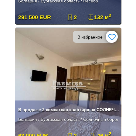
Болгария / Бургасская область / Несебр
2
291 500 EUR
2
132 м
В избранное
В продаже 2 комнатная квартира на СОЛНЕЧНОМ БЕРЕГУ
Болгария / Бургасская область / Солнечный берег
2
63 000 EUR
2
46 м