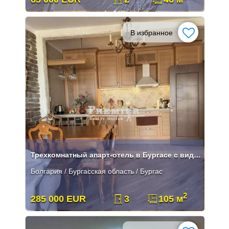
В избранное
Трехкомнатный апарт-отель в Бургасе с видом на море
Болгария / Бургасская область / Бургас
2
285 000 EUR
3
105 м