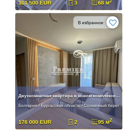
2
101 500 EUR
3
68 м
В избранное
Двухкомнатная квартира в новом комплексе. Качественное строительство
Болгария / Бургасская область / Солнечный берег
2
176 000 EUR
2
95 м