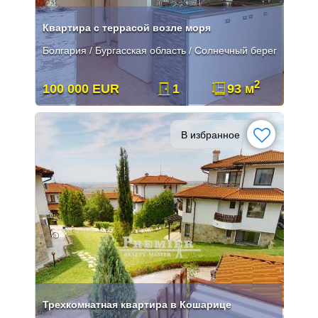
Квартира с террасой возле моря
Болгария / Бургасская область / Солнечный берег
2
100 000 EUR
1
93 м
В избранное
Трехкомнатная квартира в Кошарице