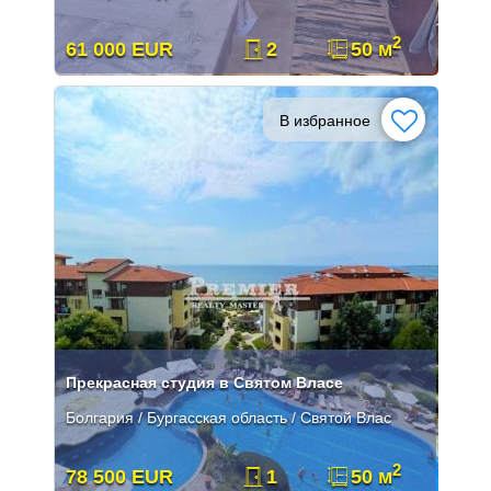
2
61 000 EUR
2
50 м
В избранное
Прекрасная студия в Святом Власе
Болгария / Бургасская область / Святой Влас
2
78 500 EUR
1
50 м