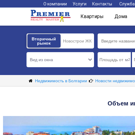
О компании
Услуги
Контакты
Служба
Квартиры
Дома
Вторичный
Вторичный
Новострои ЖК
рынок
рынок
Вид из окна
м
2
Недвижимость в Болгарии
Новости недвижимо
Объем ин