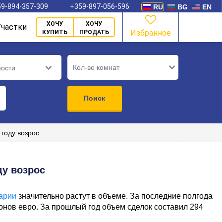
9-894-357-309
+359-897-056-596
RU
BG
EN
ХОЧУ
ХОЧУ
Участки
Избранное
КУПИТЬ
ПРОДАТЬ
Кол-во комнат
мости
Поиск
году возрос
ду возрос
арии
значительно растут в объеме. За последние полгода
онов евро. За прошлый год объем сделок составил 294