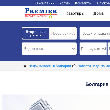
О компании
Услуги
Контакты
Служба
Квартиры
Дома
Вторичный
Вторичный
Новострои ЖК
рынок
рынок
Вид из окна
м
2
Недвижимость в Болгарии
Новости недвижимо
Болгария