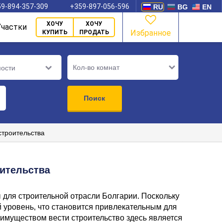
9-894-357-309
+359-897-056-596
RU
BG
EN
ХОЧУ
ХОЧУ
Участки
Избранное
КУПИТЬ
ПРОДАТЬ
Кол-во комнат
мости
Поиск
строительства
ительства
 для строительной отрасли Болгарии. Поскольку
 уровень, что становится привлекательным для
еимуществом вести строительство здесь является