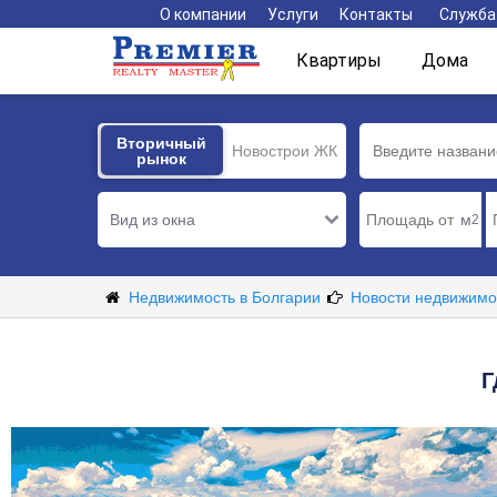
О компании
Услуги
Контакты
Служба
Квартиры
Дома
Вторичный
Вторичный
Новострои ЖК
рынок
рынок
Вид из окна
м
2
Недвижимость в Болгарии
Новости недвижимо
Г