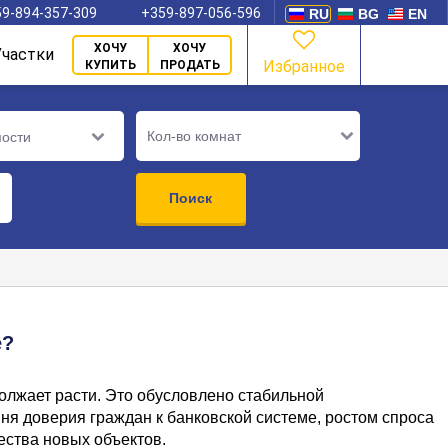
9-894-357-309
+359-897-056-596
RU
BG
EN
ХОЧУ
ХОЧУ
Участки
Избранное
КУПИТЬ
ПРОДАТЬ
Кол-во комнат
мости
Поиск
е?
олжает расти. Это обусловлено стабильной
ня доверия граждан к банковской системе, ростом спроса
ества новых объектов.