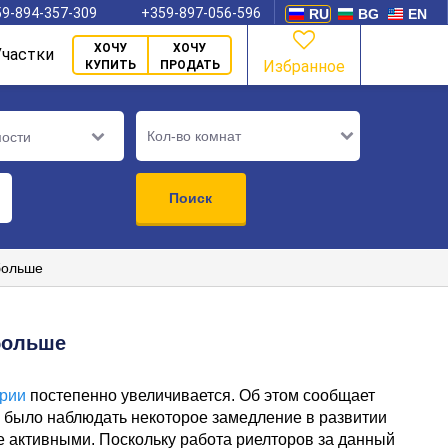
9-894-357-309
+359-897-056-596
RU
BG
EN
ХОЧУ
ХОЧУ
Участки
Избранное
КУПИТЬ
ПРОДАТЬ
Кол-во комнат
мости
Поиск
больше
больше
арии
постепенно увеличивается. Об этом сообщает
о было наблюдать некоторое замедление в развитии
ее активными. Поскольку работа риелторов за данный