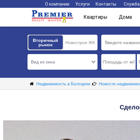
О компании
Услуги
Контакты
Служба
Квартиры
Дома
Вторичный
Вторичный
Новострои ЖК
рынок
рынок
Вид из окна
м
2
Недвижимость в Болгарии
Новости недвижимо
Сдело