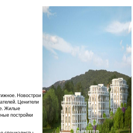
тижное. Новострои
пателей. Ценители
ле. Жилые
тные постройки
ые специалисты