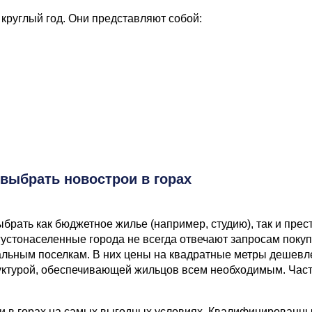
круглый год. Они представляют собой:
 выбрать новострои в горах
рать как бюджетное жилье (например, студию), так и прес
густонаселенные города не всегда отвечают запросам поку
альным поселкам. В них цены на квадратные метры дешев
уктурой, обеспечивающей жильцов всем необходимым. Час
рои в горах на самых выгодных условиях. Квалифицированн