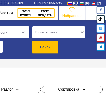
9-894-357-309
+359-897-056-596
RU
BG
EN
ХОЧУ
ХОЧУ
Участки
Избранное
КУПИТЬ
ПРОДАТЬ
Кол-во комнат
мости
Поиск
Разлог
Сортировка