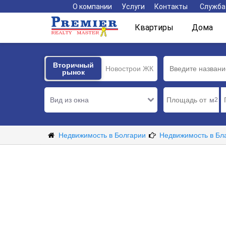
О компании
Услуги
Контакты
Служба
Квартиры
Дома
Вторичный
Вторичный
Новострои ЖК
рынок
рынок
Вид из окна
м
2
Недвижимость в Болгарии
Недвижимость в Бл