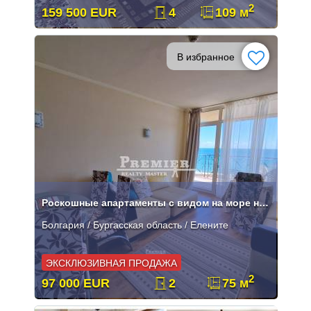
2
159 500 EUR
4
109 м
В избранное
Роскошные апартаменты с видом на море на 1-й линии в Елените
Болгария / Бургасская область / Елените
ЭКСКЛЮЗИВНАЯ ПРОДАЖА
2
97 000 EUR
2
75 м