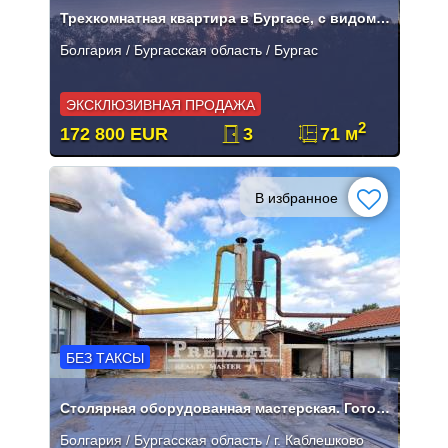
Трехкомнатная квартира в Бургасе, с видом на море на первой линии
Болгария / Бургасская область / Бургас
ЭКСКЛЮЗИВНАЯ ПРОДАЖА
2
172 800 EUR
3
71 м
В избранное
БЕЗ ТАКСЫ
Столярная оборудованная мастерская. Готовый бизнес
Болгария / Бургасская область / г. Каблешково