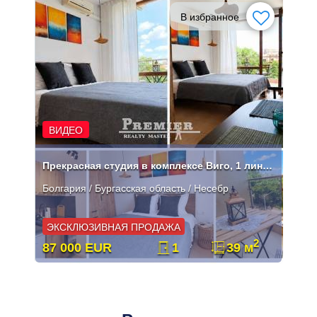
В избранное
ВИДЕО
Прекрасная студия в комплексе Виго, 1 линия Несебр.
Болгария / Бургасская область / Несебр
ЭКСКЛЮЗИВНАЯ ПРОДАЖА
2
87 000 EUR
1
39 м