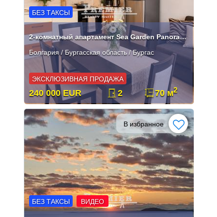
БЕЗ ТАКСЫ
2-комнатный апартамент Sea Garden Panorama первая линия Бургас
Болгария / Бургасская область / Бургас
ЭКСКЛЮЗИВНАЯ ПРОДАЖА
2
240 000 EUR
2
70 м
В избранное
БЕЗ ТАКСЫ
ВИДЕО