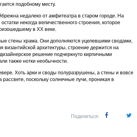
гается подобному месту.
йбрежна недалеко от амфитеатра в старом городе. На
остатки некогда величественного строения, которое
роизошедшему в ХХ веке.
нные стены храма. Они дополняются уцелевшими сводами,
ля византийской архитектуры, строение держится на
е дизайнерское решение подчеркнуто кирпичными
али также нотки необычности.
евере. Хоть арки и своды полуразрушены, а стены и вовсе
 рассвете, поскольку солнечные лучи, проникая в
Поделиться: