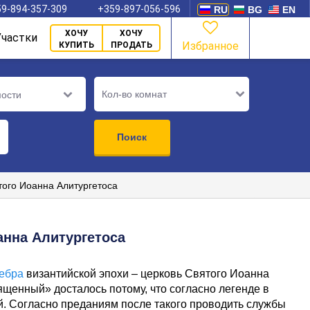
9-894-357-309
+359-897-056-596
RU
BG
EN
ХОЧУ
ХОЧУ
Участки
Избранное
КУПИТЬ
ПРОДАТЬ
Кол-во комнат
мости
Поиск
того Иоанна Алитургетоса
анна Алитургетоса
ебра
византийской эпохи – церковь Святого Иоанна
щенный» досталось потому, что согласно легенде в
ей. Согласно преданиям после такого проводить службы