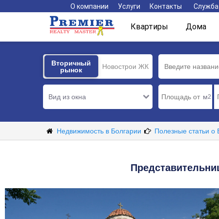
О компании
Услуги
Контакты
Служба
Квартиры
Дома
Вторичный
Вторичный
Новострои ЖК
рынок
рынок
Вид из окна
м
2
Недвижимость в Болгарии
Полезные статьи о
Представительниц