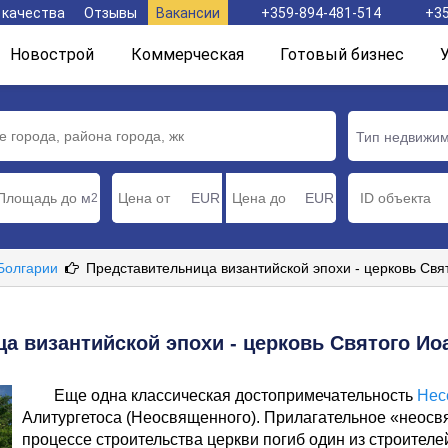
 качества
Отзывы
Вакансии
+359-894-481-514
+35
Новострой
Коммерческая
Готовый бизнес
Тип недвижи
м
EUR
EUR
2
 Болгарии
Представительница византийской эпохи - церковь Свя
а византийской эпохи - церковь Святого Ио
Еще одна классическая достопримечательность
Нес
Алитургетоса (Неосвященного). Прилагательное «неосвя
процессе строительства церкви погиб один из строител