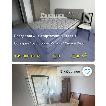
Ппрдается 3 - к апартамент в Етара 4
Болгария / Бургасская область / Святой Влас
2
195 000 EUR
3
90 м
В избранное